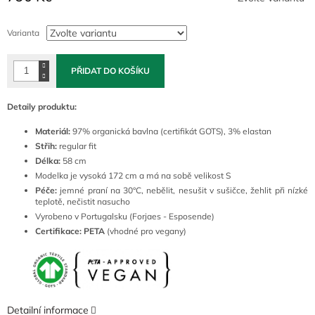
Měrná
cena:
Varianta
PŘIDAT DO KOŠÍKU
Detaily produktu:
Materiál:
97% organická bavlna (certifikát GOTS), 3% elastan
Střih:
regular fit
Délka:
58 cm
Modelka je vysoká 172 cm a má na sobě velikost S
Péče:
jemné
praní na 30°C, nebělit, nesušit v sušičce, žehlit při nízké
teplotě, nečistit nasucho
Vyrobeno v Portugalsku (Forjaes - Esposende)
Certifikace: PETA
(vhodné pro vegany)
Detailní informace