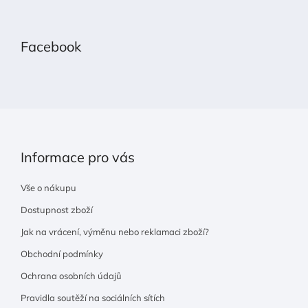
Z
á
p
Facebook
a
t
í
Informace pro vás
Vše o nákupu
Dostupnost zboží
Jak na vrácení, výměnu nebo reklamaci zboží?
Obchodní podmínky
Ochrana osobních údajů
Pravidla soutěží na sociálních sítích