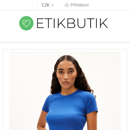
Přejít
CZK
Přihlášení
na
obsah