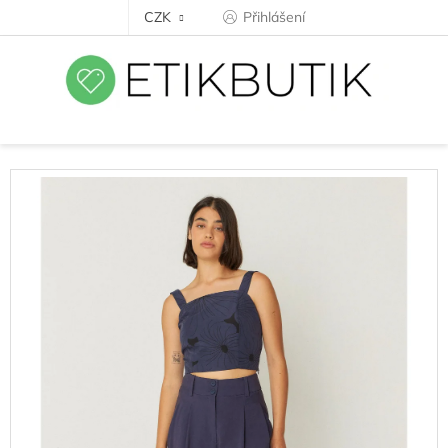
Přejít
CZK
Přihlášení
na
obsah