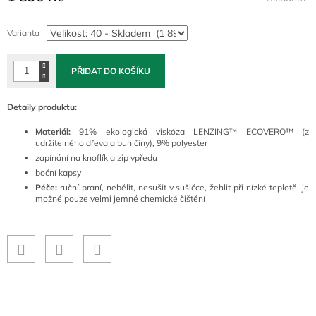
Měrná
cena:
Varianta
PŘIDAT DO KOŠÍKU
Detaily produktu:
Materiál:
91% ekologická viskóza
LENZING™ ECOVERO™ (z
udržitelného dřeva a buničiny), 9% polyester
zapínání na knoflík a zip vpředu
boční kapsy
Péče:
ruční praní, nebělit, nesušit v sušičce, žehlit při nízké teplotě, je
možné pouze velmi jemné chemické čištění