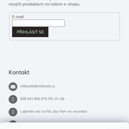
nových produktech na našem e-shopu.
E-mail
PŘIHLÁSIT SE
Kontakt
etikbutik
@
etikbutik.cz
608 041 800 (PO-PÁ 13-18)
Lajkněte nás na FB, aby Vám nic neuniklo!
etikbutik.cz