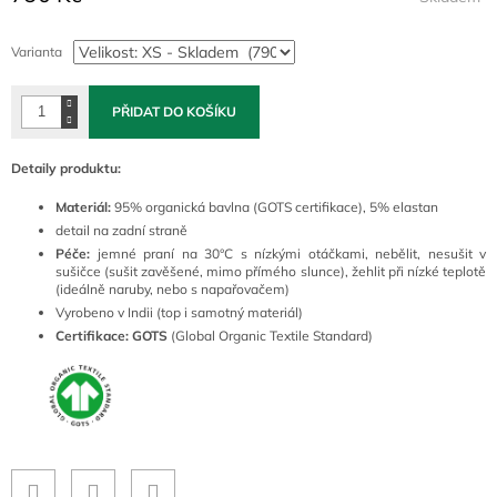
Měrná
cena:
Varianta
PŘIDAT DO KOŠÍKU
Detaily produktu:
Materiál:
95% organická bavlna
(GOTS certifikace), 5% elastan
detail na zadní straně
Péče:
jemné praní na 30°C s nízkými otáčkami, nebělit, nesušit v
sušičce (sušit zavěšené, mimo přímého slunce), žehlit při nízké teplotě
(ideálně naruby, nebo s napařovačem)
Vyrobeno v Indii (top i samotný materiál)
Certifikace: GOTS
(Global Organic Textile Standard)