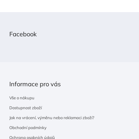
Z
á
p
Facebook
a
t
í
Informace pro vás
Vše o nákupu
Dostupnost zboží
Jak na vrácení, výměnu nebo reklamaci zboží?
Obchodní podmínky
Ochrana osobních údajů