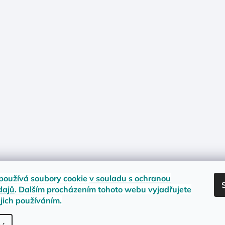
používá soubory cookie
v souladu s ochranou
dajů
. Dalším procházením tohoto webu vyjadřujete
ejich používáním.
nost zboží
Materiály a velikosti
Jak na vrácení nebo reklamaci?
Obc
.