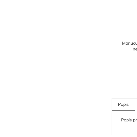
Manucur
n
Popis
Popis p