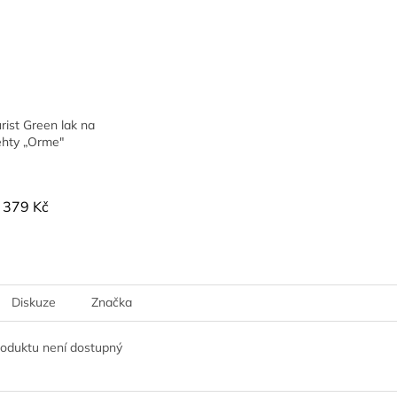
ist Green lak na
ehty „Orme"
379 Kč
Diskuze
Značka
roduktu není dostupný