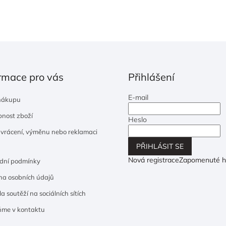
rmace pro vás
Přihlášení
E-mail
nákupu
nost zboží
Heslo
 vrácení, výměnu nebo reklamaci
PŘIHLÁSIT SE
Nová registrace
Zapomenuté h
dní podmínky
a osobních údajů
a soutěží na sociálních sítích
ňme v kontaktu