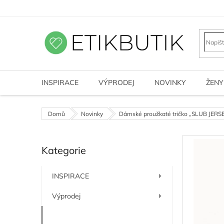
Přejít
na
obsah
INSPIRACE
VÝPRODEJ
NOVINKY
ŽENY
Domů
Novinky
Dámské proužkaté tričko „SLUB JERSE
P
Kategorie
o
Přeskočit
kategorie
s
t
INSPIRACE
r
a
Výprodej
n
n
Novinky