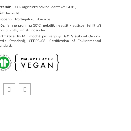
teriál:
100% organická bavlna (certifikát GOTS)
řih:
loose fit
robeno v Portugalsku (Barcelos)
če:
jemné praní na 30°C, nebělit, nesušit v sušičce, žehlit při
zké teplotě, nečistit nasucho
rtifikace: PETA
(vhodné pro vegany),
GOTS
(Global Organic
xtile Standard),
CERES-08
(Certification of Environmental
andards)