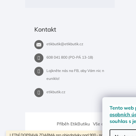
Kontakt
etikbutik
@
etikbutik.cz
608 041 800 (PO-PÁ 13-18)
Lajkněte nás na FB, aby Vám nic n
euniklo!
etikbutik.cz
Tento web 
osobních ú
souhlas s j
Příběh EtikButiku
Vše o nákupu
Dostup
LETNÍ DOPRAVA ZDARMA pro objednávky nad 900,- na pobočky Zásilkovny