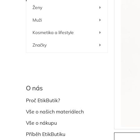
í
Ženy
p
a
Muži
n
e
Kosmetika a lifestyle
l
Značky
O nás
Proč EtikButik?
Vše o našich materiálech
Vše o nákupu
Příběh EtikButiku