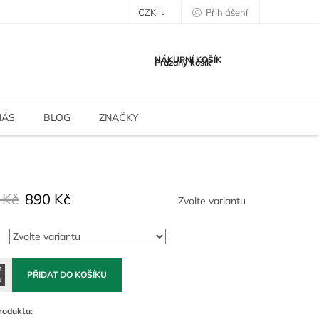
CZK
Přihlášení
NÁKUPNÍ KOŠÍK
Prázdný košík
NÁS
BLOG
ZNAČKY
 Kč
890 Kč
Zvolte variantu
PŘIDAT DO KOŠÍKU
roduktu: