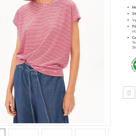
Ma
St
Vy
Pé
ní
Ce
Te
St