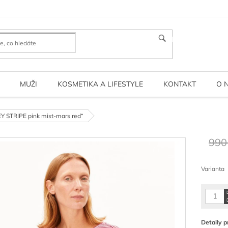
HLEDAT
MUŽI
KOSMETIKA A LIFESTYLE
KONTAKT
O 
Y STRIPE pink mist-mars red“
990
Měrná
cena:
Varianta
Detaily p