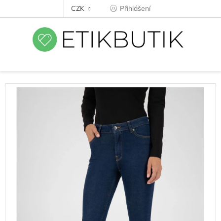
Přejít
CZK
Přihlášení
na
obsah