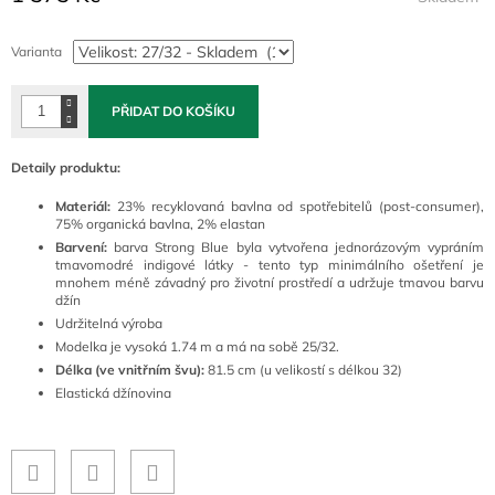
Měrná
cena:
Varianta
PŘIDAT DO KOŠÍKU
Detaily produktu:
Materiál:
23% recyklovaná bavlna od spotřebitelů (post-consumer),
75% organická bavlna, 2% elastan
Barvení:
barva Strong Blue byla vytvořena jednorázovým vypráním
tmavomodré indigové látky - tento typ minimálního ošetření je
mnohem méně závadný pro životní prostředí a udržuje tmavou barvu
džín
Udržitelná výroba
Modelka je vysoká 1.74 m a má na sobě 25/32.
Délka (ve vnitřním švu):
81.5 cm (u velikostí s délkou 32)
Elastická džínovina