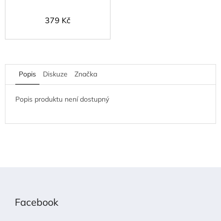
379 Kč
Popis
Diskuze
Značka
Popis produktu není dostupný
Z
á
p
Facebook
a
t