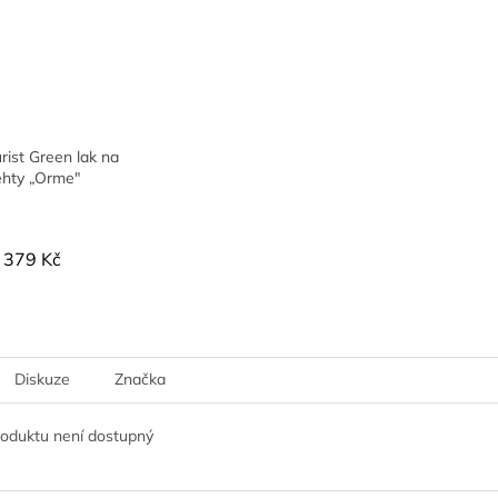
ist Green lak na
ehty „Orme"
379 Kč
Diskuze
Značka
roduktu není dostupný