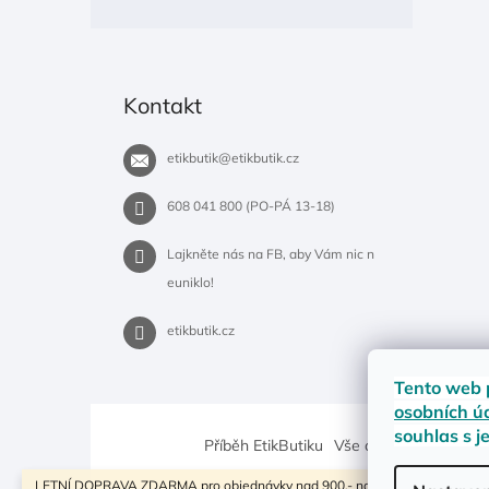
Kontakt
etikbutik
@
etikbutik.cz
608 041 800 (PO-PÁ 13-18)
Lajkněte nás na FB, aby Vám nic n
euniklo!
etikbutik.cz
Tento web 
osobních ú
souhlas s j
Příběh EtikButiku
Vše o nákupu
Dostup
LETNÍ DOPRAVA ZDARMA pro objednávky nad 900,- na pobočky Zásilkovny