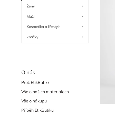
í
Ženy
p
a
Muži
n
e
Kosmetika a lifestyle
l
Značky
O nás
Proč EtikButik?
Vše o našich materiálech
Vše o nákupu
Příběh EtikButiku