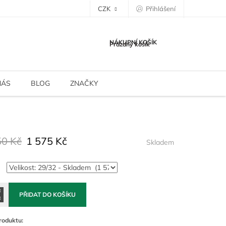
CZK
Přihlášení
NÁKUPNÍ KOŠÍK
Prázdný košík
NÁS
BLOG
ZNAČKY
50 Kč
1 575 Kč
Skladem
PŘIDAT DO KOŠÍKU
roduktu: