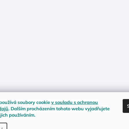
používá soubory cookie
v souladu s ochranou
dajů
. Dalším procházením tohoto webu vyjadřujete
ejich používáním.
nost zboží
Materiály a velikosti
Jak na vrácení nebo reklamaci?
Obc
.