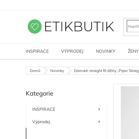
Přejít
na
obsah
INSPIRACE
VÝPRODEJ
NOVINKY
ŽENY
Domů
Novinky
Dámské straight fit džíny „Piper Straig
P
Kategorie
o
Přeskočit
kategorie
s
t
INSPIRACE
r
a
Výprodej
n
n
Novinky