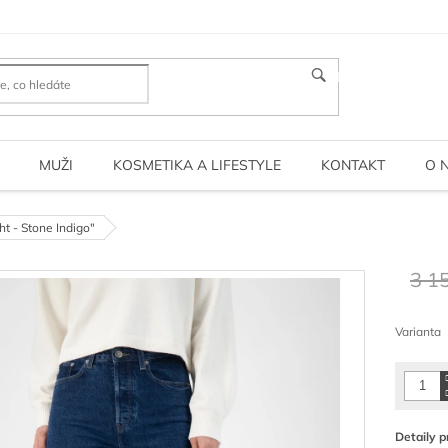
HLEDAT
MUŽI
KOSMETIKA A LIFESTYLE
KONTAKT
O 
ht - Stone Indigo"
3 1
Měrná
cena:
Varianta
Detaily p