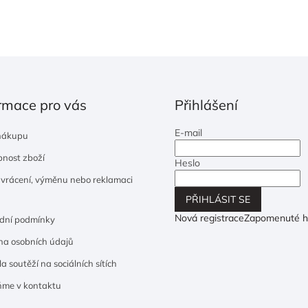
rmace pro vás
Přihlášení
E-mail
nákupu
nost zboží
Heslo
 vrácení, výměnu nebo reklamaci
PŘIHLÁSIT SE
Nová registrace
Zapomenuté h
dní podmínky
a osobních údajů
a soutěží na sociálních sítích
ňme v kontaktu