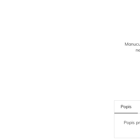
Manucur
n
Popis
Popis p