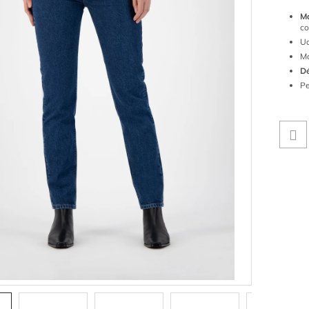
M
co
Ud
Mo
Dé
Pe