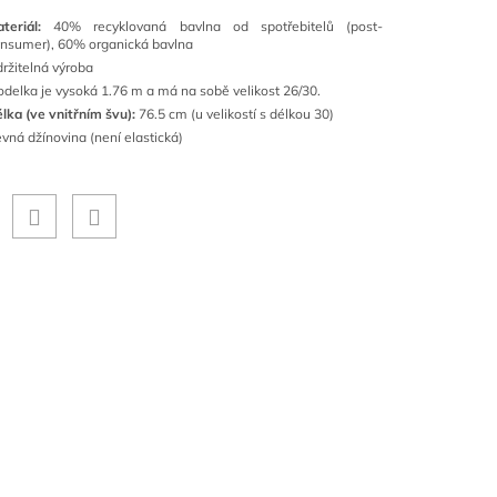
ateriál:
40% recyklovaná bavlna od spotřebitelů (post-
nsumer), 60% organická bavlna
ržitelná výroba
delka je vysoká 1.76 m a má na sobě velikost 26/30.
lka (ve vnitřním švu):
76.5 cm (u velikostí s délkou 30)
vná džínovina (není elastická)