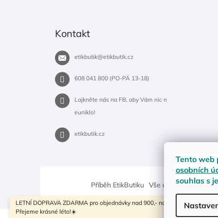
Kontakt
etikbutik
@
etikbutik.cz
608 041 800 (PO-PÁ 13-18)
Lajkněte nás na FB, aby Vám nic n
euniklo!
etikbutik.cz
Tento web 
osobních ú
souhlas s j
Příběh EtikButiku
Vše o nákupu
Dostup
LETNÍ DOPRAVA ZDARMA pro objednávky nad 900,- na pobočky Zásilkovny
Nastaven
Přejeme krásné léto!☀️