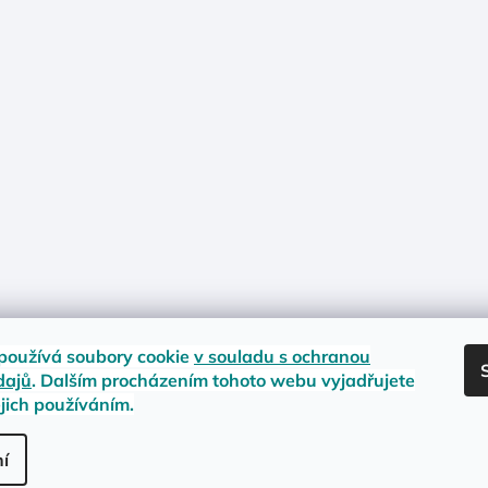
používá soubory cookie
v souladu s ochranou
dajů
. Dalším procházením tohoto webu vyjadřujete
ejich používáním.
nost zboží
Materiály a velikosti
Jak na vrácení nebo reklamaci?
Obc
.
í