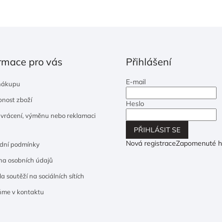
rmace pro vás
Přihlášení
E-mail
nákupu
nost zboží
Heslo
 vrácení, výměnu nebo reklamaci
PŘIHLÁSIT SE
Nová registrace
Zapomenuté h
dní podmínky
a osobních údajů
a soutěží na sociálních sítích
ňme v kontaktu