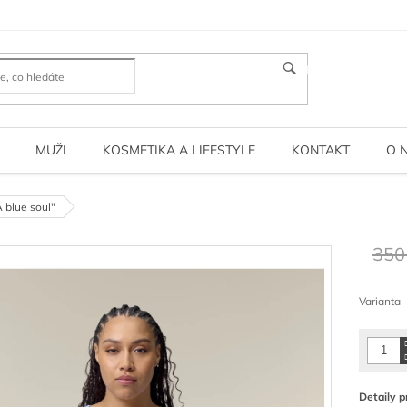
HLEDAT
MUŽI
KOSMETIKA A LIFESTYLE
KONTAKT
O 
 blue soul"
350
Měrná
cena:
Varianta
Detaily p