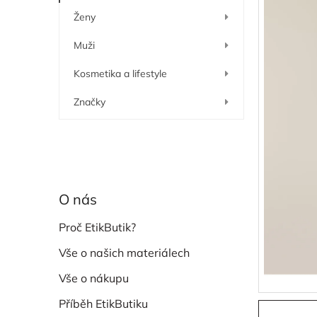
í
Ženy
p
a
Muži
n
e
Kosmetika a lifestyle
l
Značky
O nás
Proč EtikButik?
Vše o našich materiálech
Vše o nákupu
Příběh EtikButiku