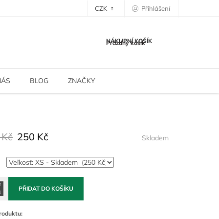
CZK
Přihlášení
NÁKUPNÍ KOŠÍK
Prázdný košík
NÁS
BLOG
ZNAČKY
 Kč
250 Kč
Skladem
PŘIDAT DO KOŠÍKU
roduktu: