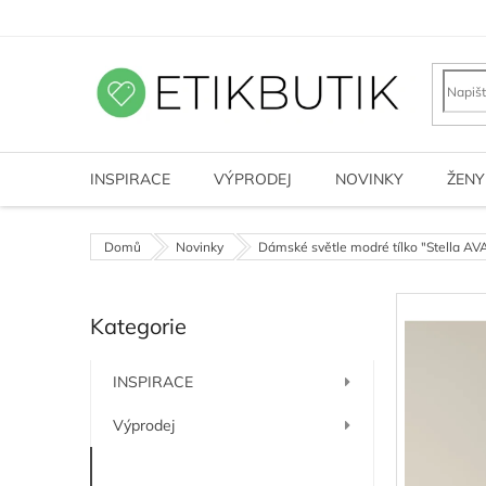
Přejít
na
obsah
INSPIRACE
VÝPRODEJ
NOVINKY
ŽENY
Domů
Novinky
Dámské světle modré tílko "Stella AVA
P
Kategorie
o
Přeskočit
kategorie
s
t
INSPIRACE
r
a
Výprodej
n
n
Novinky