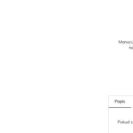
Manucur
n
Popis
Pokud si