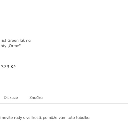
ist Green lak na
ehty „Orme"
379 Kč
Diskuze
Značka
 nevíte rady s velikostí, pomůže vám tato tabulka: