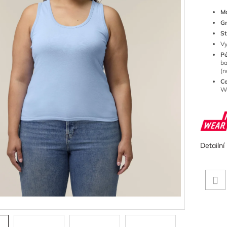
Ma
G
St
Vy
P
ba
(n
Ce
We
Detailní