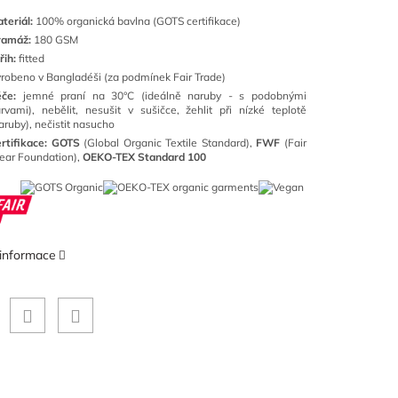
teriál:
100
% organická bavlna (GOTS certifikace)
ramáž:
180 GSM
řih:
fitted
robeno v Bangladéši (za podmínek Fair Trade)
éče:
jemné praní na 30°C (ideálně naruby - s podobnými
rvami), nebělit, nesušit v sušičce, žehlit při nízké teplotě
aruby), nečistit nasucho
rtifikace: GOTS
(
Global Organic Textile Standard),
FWF
(Fair
ar Foundation),
OEKO-TEX Standard 100
 informace