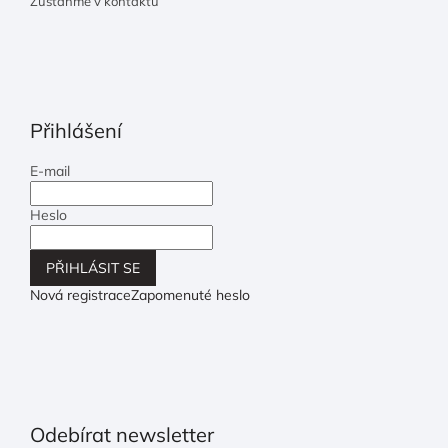
Zůstaňme v kontaktu
Přihlášení
E-mail
Heslo
PŘIHLÁSIT SE
Nová registrace
Zapomenuté heslo
Odebírat newsletter