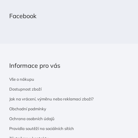
á
p
Facebook
a
t
í
Informace pro vás
Vše o nákupu
Dostupnost zboží
Jak na vrácení, výměnu nebo reklamaci zboží?
Obchodní podmínky
Ochrana osobních údajů
Pravidla soutěží na sociálních sítích