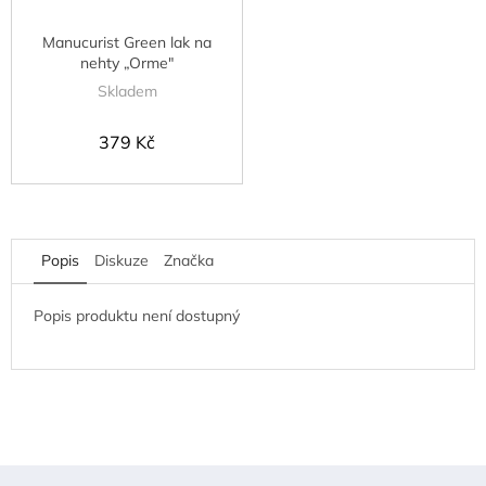
Manucurist Green lak na
nehty „Orme"
Skladem
379 Kč
Popis
Diskuze
Značka
Popis produktu není dostupný
Z