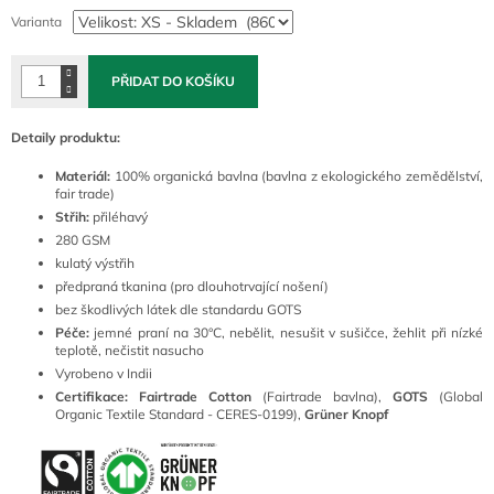
cena:
Varianta
PŘIDAT DO KOŠÍKU
Detaily produktu:
Materiál:
100% organická bavlna (bavlna z ekologického zemědělství,
fair trade)
Střih:
přiléhavý
280 GSM
kulatý výstřih
předpraná tkanina (pro dlouhotrvající nošení)
bez škodlivých látek dle standardu GOTS
Péče:
jemné praní na 30°C, nebělit, nesušit v sušičce, žehlit při nízké
teplotě, nečistit nasucho
Vyrobeno v Indii
Certifikace: Fairtrade Cotton
(Fairtrade bavlna),
GOTS
(Global
Organic Textile Standard - CERES-0199),
Grüner Knopf