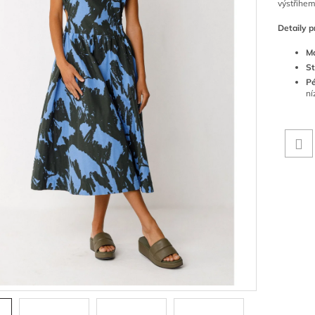
výstřihem
Detaily p
Ma
St
Pé
ní