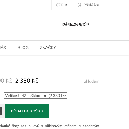
CZK
Přihlášení
NÁKUPNÍ KOŠÍK
Prázdný košík
NÁS
BLOG
ZNAČKY
90 Kč
2 330 Kč
Skladem
PŘIDAT DO KOŠÍKU
dlouhé šaty bez rukávů s přiléhavým střihem a ozdobným