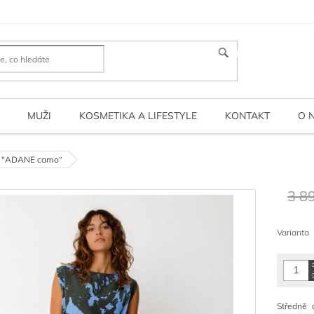
HLEDAT
MUŽI
KOSMETIKA A LIFESTYLE
KONTAKT
O 
y "ADANE camo“
3 8
Měrná
cena:
Varianta
Středně 