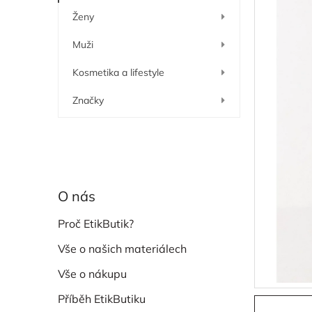
í
Ženy
p
a
Muži
n
e
Kosmetika a lifestyle
l
Značky
O nás
Proč EtikButik?
Vše o našich materiálech
Vše o nákupu
Příběh EtikButiku