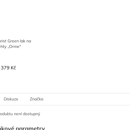
ist Green lak na
ehty „Orme"
379 Kč
Diskuze
Značka
roduktu není dostupný
ňkové parametry