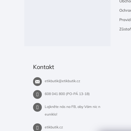
Obcho
Ochran
Pravidl
Zůsta
Kontakt
etikbutik
@
etikbutik.cz
608 041 800 (PO-PÁ 13-18)
Lajkněte nás na FB, aby Vám nic n
euniklo!
etikbutik.cz