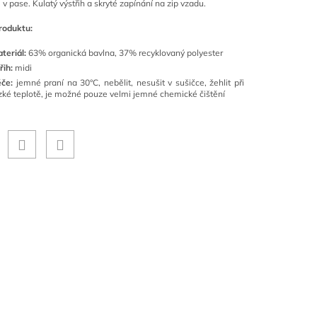
 v pase. Kulatý výstřih a skryté zapínání na zip vzadu.
roduktu:
teriál:
63% organická bavlna, 37% recyklovaný polyester
řih:
midi
če:
jemné praní na 30°C, nebělit, nesušit v sušičce, žehlit při
zké teplotě, je možné pouze velmi jemné chemické čištění