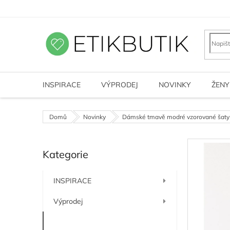
Přejít
na
obsah
INSPIRACE
VÝPRODEJ
NOVINKY
ŽENY
Domů
Novinky
Dámské tmavě modré vzorované šat
P
Kategorie
o
Přeskočit
kategorie
s
t
INSPIRACE
r
a
Výprodej
n
n
Novinky