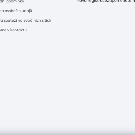
Nová registrace
Zapomenuté h
dní podmínky
a osobních údajů
a soutěží na sociálních sítích
ňme v kontaktu