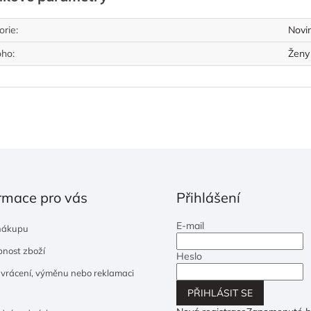
orie
:
Novi
oho
:
Ženy
rmace pro vás
Přihlášení
E-mail
nákupu
nost zboží
Heslo
 vrácení, výměnu nebo reklamaci
PŘIHLÁSIT SE