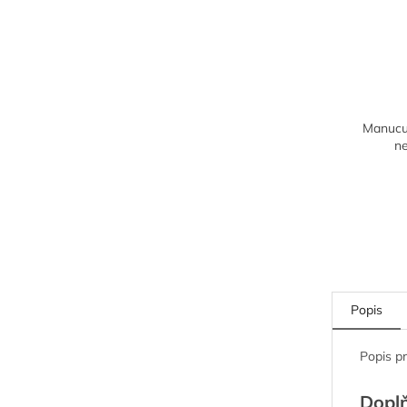
Manucur
n
Popis
Popis p
Dopl