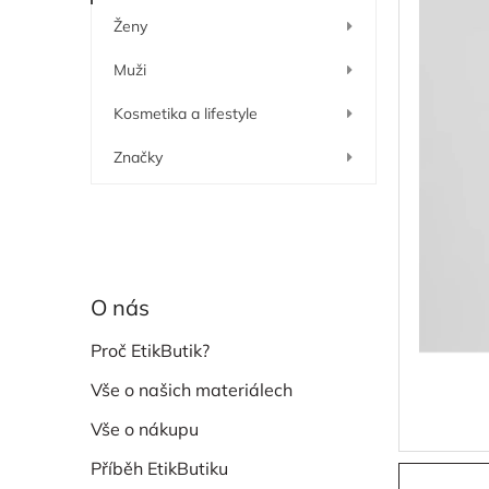
í
Ženy
p
a
Muži
n
e
Kosmetika a lifestyle
l
Značky
O nás
Proč EtikButik?
Vše o našich materiálech
Vše o nákupu
Příběh EtikButiku