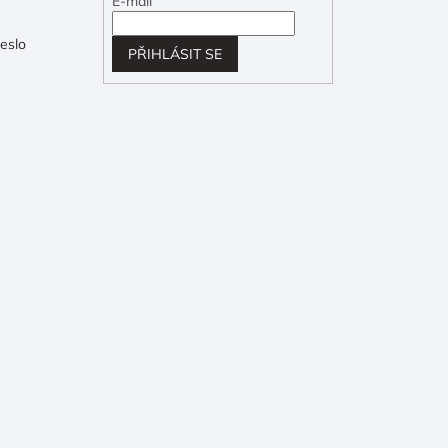
E-mail
eslo
PŘIHLÁSIT SE