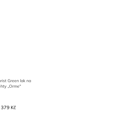
ist Green lak na
ehty „Orme"
379 Kč