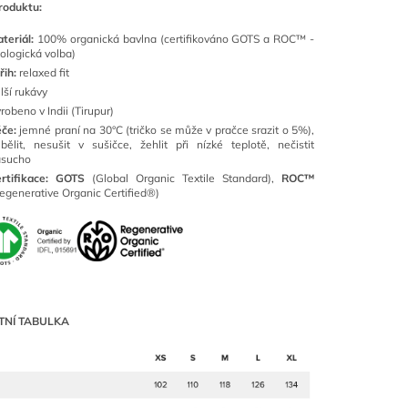
roduktu:
teriál:
100% organická bavlna (certifikováno GOTS a ROC™ -
ologická volba)
řih:
relaxed fit
lší rukávy
robeno v Indii (Tirupur)
éče:
jemné praní na 30°C (tričko se může v pračce srazit o 5%),
bělit, nesušit v sušičce, žehlit při nízké teplotě, nečistit
asucho
rtifikace:
GOTS
(Global Organic Textile Standard),
ROC™
egenerative Organic Certified®)
TNÍ TABULKA