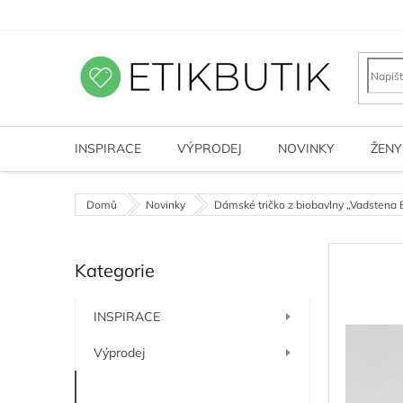
Přejít
na
obsah
INSPIRACE
VÝPRODEJ
NOVINKY
ŽENY
Domů
Novinky
Dámské tričko z biobavlny „Vadstena 
P
Kategorie
o
Přeskočit
kategorie
s
t
INSPIRACE
r
a
Výprodej
n
n
Novinky