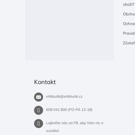
zboží?
Obcho
Ochran
Pravidl
Zůsta
Kontakt
etikbutik
@
etikbutik.cz
608 041 800 (PO-PÁ 13-18)
Lajkněte nás na FB, aby Vám nic n
euniklo!