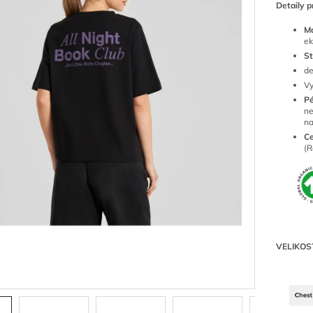
Detaily p
Ma
ek
St
de
Vy
P
ne
n
Ce
(R
VELIKOS