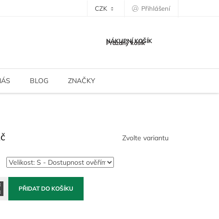
CZK
Přihlášení
NÁKUPNÍ KOŠÍK
Prázdný košík
NÁS
BLOG
ZNAČKY
Kč
Zvolte variantu
PŘIDAT DO KOŠÍKU