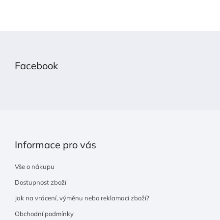
Z
á
p
Facebook
a
t
í
Informace pro vás
Vše o nákupu
Dostupnost zboží
Jak na vrácení, výměnu nebo reklamaci zboží?
Obchodní podmínky