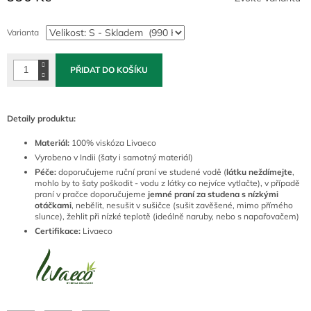
Měrná
cena:
Varianta
PŘIDAT DO KOŠÍKU
Detaily produktu:
Materiál:
100% viskóza Livaeco
Vyrobeno v Indii (šaty i samotný materiál)
Péče:
doporučujeme ruční praní ve studené vodě (
látku neždímejte
,
mohlo by to šaty poškodit
- vodu z látky co nejvíce vytlačte), v případě
praní v pračce
doporučujeme
jemné praní za studena
s nízkými
otáčkami
, nebělit, nesušit v sušičce (sušit zavěšené, mimo přímého
slunce), žehlit při nízké teplotě (ideálně naruby, nebo s napařovačem)
Certifikace:
Livaeco