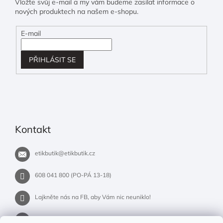
Vložte svůj e-mail a my vám budeme zasílat informace o
nových produktech na našem e-shopu.
E-mail
PŘIHLÁSIT SE
Kontakt
etikbutik
@
etikbutik.cz
608 041 800 (PO-PÁ 13-18)
Lajkněte nás na FB, aby Vám nic neuniklo!
etikbutik.cz