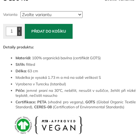
Měrná
cena:
Varianta
PŘIDAT DO KOŠÍKU
Detaily produktu:
Materiál:
100% organická bavlna (certifikát GOTS)
Střih:
fitted
Délka:
63 cm
Modelka je vysoká 1.73 m a má na sobě velikost S
Vyrobeno v Turecku (Istanbul)
Péče:
jemné praní na 30°C, nebělit, nesušit v sušičce, žehlit při nízké
teplotě, nečistit nasucho
Certifikace: PETA
(vhodné pro vegany),
GOTS
(Global Organic Textile
Standard),
CERES-08
(Certification of Environmental Standards)