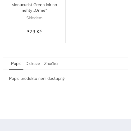
Manucurist Green lak na
nehty „Orme"
Skladem
379 Kč
Popis
Diskuze
Značka
Popis produktu není dostupný
Z
á