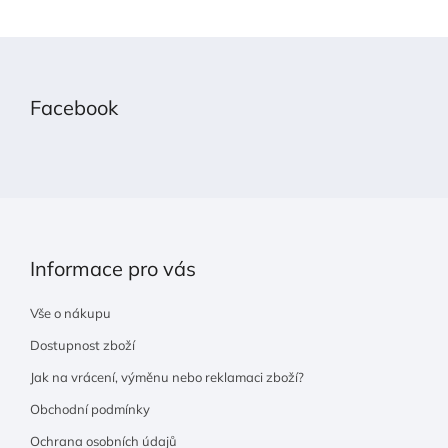
Z
á
p
Facebook
a
t
í
Informace pro vás
Vše o nákupu
Dostupnost zboží
Jak na vrácení, výměnu nebo reklamaci zboží?
Obchodní podmínky
Ochrana osobních údajů