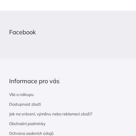
Z
á
p
Facebook
a
t
í
Informace pro vás
Vše o nákupu
Dostupnost zboží
Jak na vrácení, výměnu nebo reklamaci zboží?
Obchodní podmínky
Ochrana osobních údajů