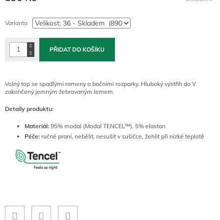
Měrná
cena:
Varianta
PŘIDAT DO KOŠÍKU
Volný top se spadlými rameny a bočními rozparky. Hluboký výstřih do V
zakončený jemným žebrovaným lemem.
Detaily produktu:
Materiál:
95% modal (Modal TENCEL™), 5%
elastan
Péče:
ručné praní
, nebělit, nesušit v sušičce, žehlit při nízké teplotě