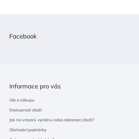
Z
á
p
Facebook
a
t
í
Informace pro vás
Vše o nákupu
Dostupnost zboží
Jak na vrácení, výměnu nebo reklamaci zboží?
Obchodní podmínky