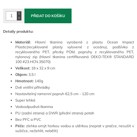
cena:
PŘIDAT DO KOŠÍKU
Detaily produktu:
Materiál:
Hlavní tkanina vyrobená z plastu Ocean Impact
Plastic(recyklované plasty vylovené z oceánu), podšívka z
recyklovaného PET, přezky POM, popruhy z recyklovaného PET,
nylonový zip (hlavní tkanina certifikovaná OEKO-TEX® STANDARD
100 #23.HCN.35070)
Velikost:
18 x 32 x 9 cm
Objem:
3,5 l
Hmotnost:
140g
Dvě vnitřní přihrádky
Nastavitelný ramenní popruh 62,5 cm - 120 cm
Super lehká
Vodoodpudivá tkanina
PU (zadní strana) a DWR (přední strana) potah
Bez PFC a PVC
Péče:
zlehka omýt horkou vodou a utěrkou (neprat v pračce, nesušit v
sušičce, nežehlit, nebělit)