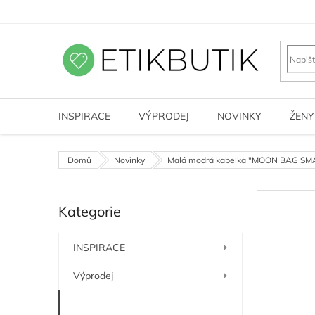
Přejít
na
obsah
INSPIRACE
VÝPRODEJ
NOVINKY
ŽENY
Domů
Novinky
Malá modrá kabelka "MOON BAG SMA
P
Kategorie
o
Přeskočit
kategorie
s
t
INSPIRACE
r
a
Výprodej
n
n
Novinky