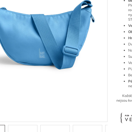
M
Pl
re
n
S
Ve
O
H
Dv
Na
Su
Vo
PU
Be
P
ne
Každá ta
nejsou kva