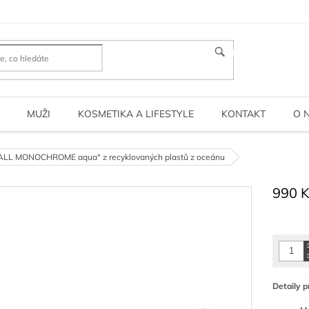
HLEDAT
MUŽI
KOSMETIKA A LIFESTYLE
KONTAKT
O 
LL MONOCHROME aqua" z recyklovaných plastů z oceánu
990 
Měrná
cena:
Detaily p