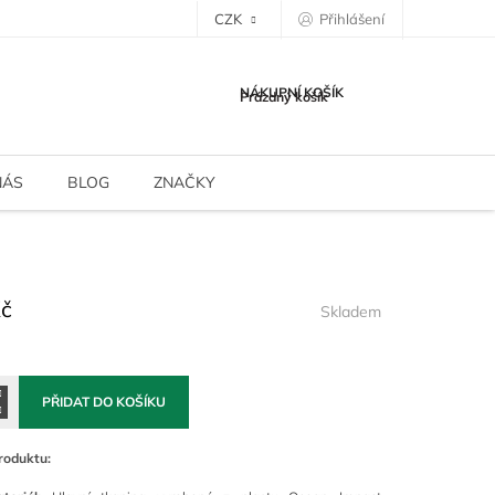
CZK
Přihlášení
NÁKUPNÍ KOŠÍK
Prázdný košík
NÁS
BLOG
ZNAČKY
Kč
Skladem
PŘIDAT DO KOŠÍKU
roduktu: