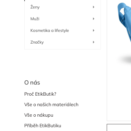
í
Ženy
p
a
Muži
n
e
Kosmetika a lifestyle
l
Značky
O nás
Proč EtikButik?
Vše o našich materiálech
Vše o nákupu
Příběh EtikButiku