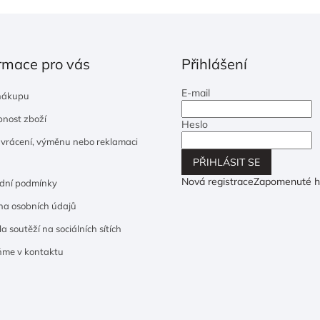
rmace pro vás
Přihlášení
E-mail
nákupu
nost zboží
Heslo
 vrácení, výměnu nebo reklamaci
PŘIHLÁSIT SE
Nová registrace
Zapomenuté h
dní podmínky
a osobních údajů
a soutěží na sociálních sítích
ňme v kontaktu