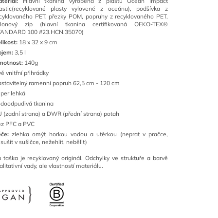
ateriál:
Hlavní tkanina vyrobená z plastu Ocean Impact
astic(recyklované plasty vylovené z oceánu), podšívka z
cyklovaného PET, přezky POM, popruhy z recyklovaného PET,
ylonový zip (hlavní tkanina certifikovaná OEKO-TEX®
TANDARD 100 #23.HCN.35070)
likost:
18 x 32 x 9 cm
bjem:
3,5 l
motnost:
140g
ě vnitřní přihrádky
stavitelný ramenní popruh 62,5 cm - 120 cm
per lehká
doodpudivá tkanina
 (zadní strana) a DWR (přední strana) potah
z PFC a PVC
éče:
zlehka omýt horkou vodou a utěrkou (neprat v pračce,
sušit v sušičce, nežehlit, nebělit)
ška je recyklovaný originál. Odchylky ve struktuře a barvě
litativní vady, ale vlastností materiálu.