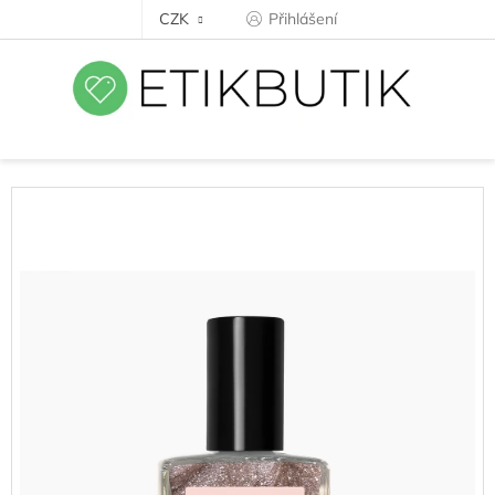
Přejít
CZK
Přihlášení
na
obsah