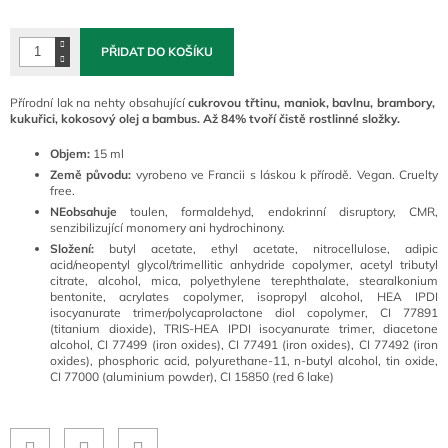
cena:
PŘIDAT DO KOŠÍKU
Přírodní lak na nehty obsahující
cukrovou třtinu, maniok, bavlnu, brambory,
kukuřici, kokosový olej a bambus. Až 84% tvoří čistě rostlinné složky.
Objem:
15 ml
Země původu:
vyrobeno ve Francii s láskou k přírodě.
Vegan. Cruelty
free.
NEobsahuje
toulen, formaldehyd, endokrinní disruptory, CMR,
senzibilizující monomery ani hydrochinony.
Složení:
butyl acetate, ethyl acetate, nitrocellulose, adipic
acid/neopentyl glycol/trimellitic anhydride copolymer, acetyl tributyl
citrate, alcohol, mica, polyethylene terephthalate, stearalkonium
bentonite, acrylates copolymer, isopropyl alcohol, HEA IPDI
isocyanurate trimer/polycaprolactone diol copolymer, CI 77891
(titanium dioxide), TRIS-HEA IPDI isocyanurate trimer, diacetone
alcohol, CI 77499 (iron oxides), CI 77491 (iron oxides), CI 77492 (iron
oxides), phosphoric acid, polyurethane-11, n-butyl alcohol, tin oxide,
CI 77000 (aluminium powder), CI 15850 (red 6 lake)