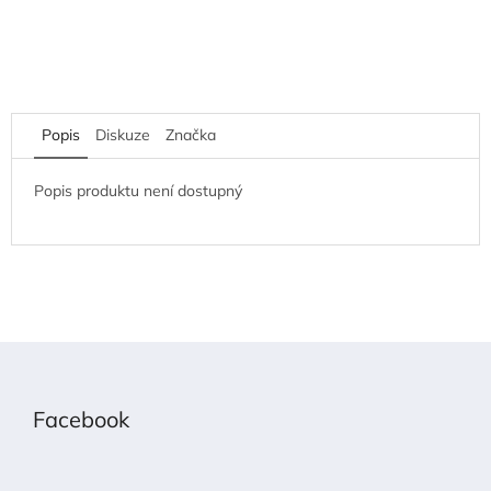
Popis
Diskuze
Značka
Popis produktu není dostupný
Z
á
p
Facebook
a
t
í