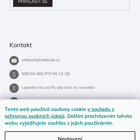
PŘIHLÁSIT SE
Kontakt
etikbutik
@
etikbutik.cz
608 041 800 (PO-PÁ 13-18)
Lajkněte nás na FB, aby Vám nic neuniklo!
etikbutik.cz
Tento web používá soubory cookie
v souladu s
ochranou osobních údajů
. Dalším procházením tohoto
webu vyjadřujete souhlas s jejich používáním.
Příběh EtikButiku
Vše o nákupu
Dostupnost zboží
Nastavení