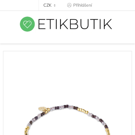
Přejít
CZK
Přihlášení
na
obsah