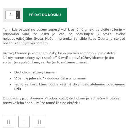
cena:
PŘIDAT DO KOŠÍKU
Tam, kde ostatní na vašem zápěstí vidí krásný náramek, vy vidíte růženín –
připomíná vám, že láska je vše, co potřebujete k prožití svého
nejuspokojivějšího života. Nošení náramku Sensible Rose Quartz je stylové
nošení s cenným významem.
Růžový křemen je kamenem lásky, lásky pro Vás samotnou i pro ostatní.
Někdy máme sklony být k sobě příliš tvrdí a právě růžový křemen je tím
správným společníkem, se kterým to můžeme změnit.
Drahokam:
růžový křemen
V čem je jeho síla?
- dodává lásku a harmonii
Jedna velikost, která padne většině díky nastavitelnému posuvnému
uzlu
Drahokamy jsou stvořeny přírodou. Každý drahokam je jedinečný. Proto se
barva vašeho šperku může mírně lišit od obrázku.