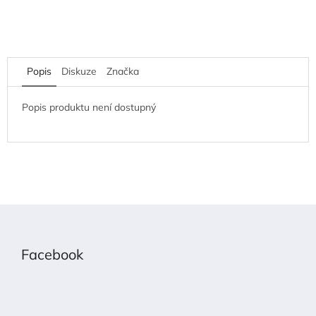
Popis
Diskuze
Značka
Popis produktu není dostupný
Z
á
p
Facebook
a
t
í