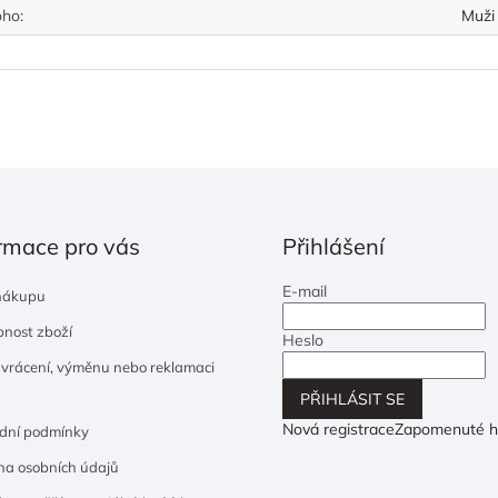
oho
:
Muži
rmace pro vás
Přihlášení
E-mail
nákupu
nost zboží
Heslo
 vrácení, výměnu nebo reklamaci
PŘIHLÁSIT SE
Nová registrace
Zapomenuté h
dní podmínky
a osobních údajů