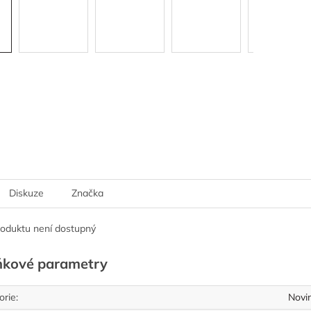
Diskuze
Značka
roduktu není dostupný
ňkové parametry
orie
:
Novi