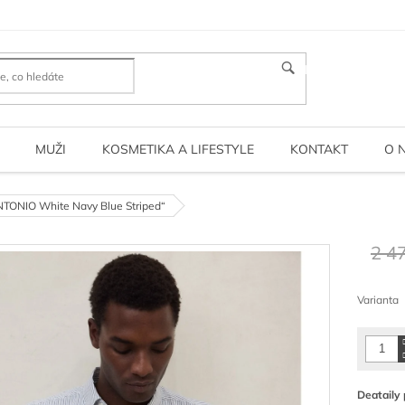
HLEDAT
MUŽI
KOSMETIKA A LIFESTYLE
KONTAKT
O 
NTONIO White Navy Blue Striped“
2 4
Měrná
cena:
Varianta
Deataily 