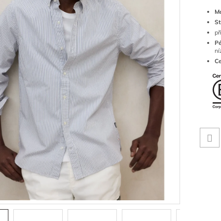
Ma
St
př
Pé
ní
Ce