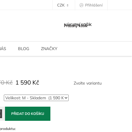
CZK
Přihlášení
NÁKUPNÍ KOŠÍK
Prázdný košík
NÁS
BLOG
ZNAČKY
70 Kč
1 590 Kč
Zvolte variantu
PŘIDAT DO KOŠÍKU
produktu: