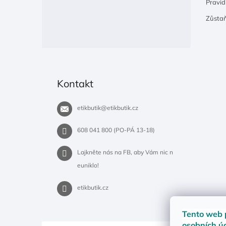
Pravidl
Zůsta
Kontakt
etikbutik
@
etikbutik.cz
608 041 800 (PO-PÁ 13-18)
Lajkněte nás na FB, aby Vám nic n
euniklo!
etikbutik.cz
Tento web 
osobních ú