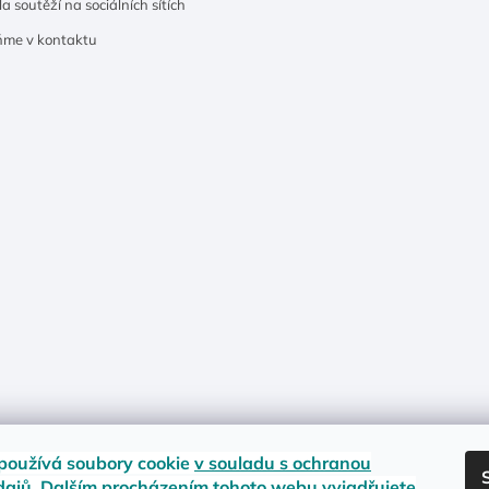
a soutěží na sociálních sítích
ňme v kontaktu
používá soubory cookie
v souladu s ochranou
dajů
. Dalším procházením tohoto webu vyjadřujete