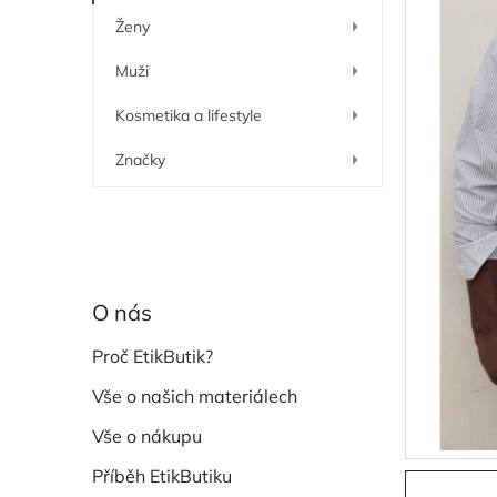
í
Ženy
p
a
Muži
n
e
Kosmetika a lifestyle
l
Značky
O nás
Proč EtikButik?
Vše o našich materiálech
Vše o nákupu
Příběh EtikButiku