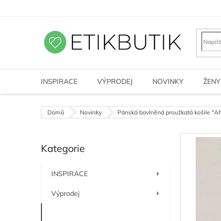
Přejít
na
obsah
INSPIRACE
VÝPRODEJ
NOVINKY
ŽENY
Domů
Novinky
Pánská bavlněná proužkatá košile "A
P
Kategorie
o
Přeskočit
kategorie
s
t
INSPIRACE
r
a
Výprodej
n
n
Novinky