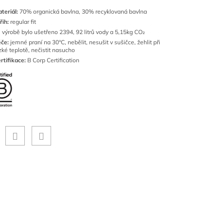
teriál:
70% organická bavlna, 30% recyklovaná bavlna
řih:
regular fit
i výrobě bylo ušetřeno 2394, 92 litrů vody a 5,15kg
CO
₂
če:
jemné praní na 30°C, nebělit, nesušit v sušičce, žehlit při
zké teplotě, nečistit nasucho
rtifikace:
B Corp Certification