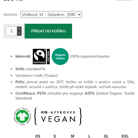
Měrná
cena:
Varianta
PŘIDAT DO KOŠÍKU
Materiál:
100% organická bavlna
Střih:
standard fit
Vyrobeno v Indii (Tirupur)
Péče:
jemné praní na 30°C (tričko se může v pračce srazit o 5%),
nebělit, nesušit v sušičce, žehlit při nízké teplotě, nečistit nasucho
Certifikace:
PETA
(vhodné pro vegany),
GOTS
(Global Organic Textile
Standard)