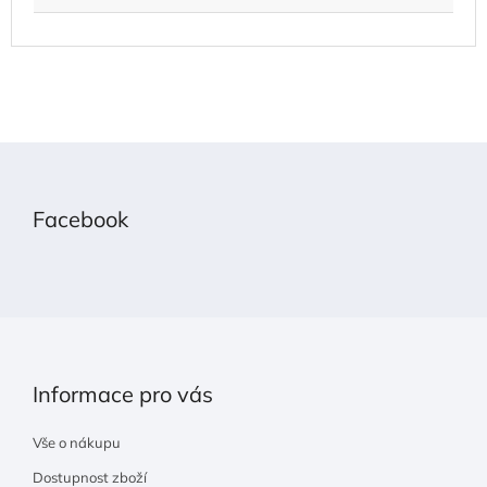
Z
á
p
Facebook
a
t
í
Informace pro vás
Vše o nákupu
Dostupnost zboží