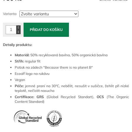
Měrná
cena:
Varianta
PŘIDAT DO KOŠÍKU
Detaily produktu:
Materiál:
50% recyklovaná bavlna, 50% organická bavlna
Střih:
regular fit
Potisk na zádech "Because there is no planet B"
Ecoalf logo na rukávu
Vegan
Péče:
jemné praní na 30°C, nebělit, nesušit v sušičce, žehlit při nízké
teplotě, nečistit nasucho
Certifikace: GRS
(Global Recycled Standart),
OCS
(The Organic
Content Standard)