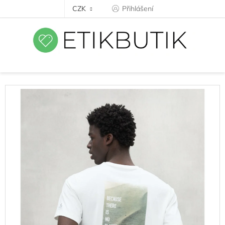
Přejít
CZK
Přihlášení
na
obsah