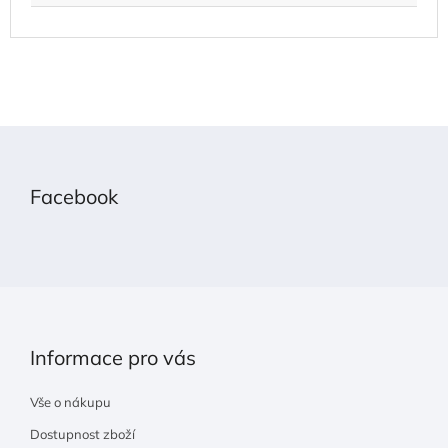
Z
á
p
Facebook
a
t
í
Informace pro vás
Vše o nákupu
Dostupnost zboží