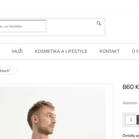
HLEDAT
MUŽI
KOSMETIKA A LIFESTYLE
KONTAKT
O 
black"
860 
Měrná
cena:
Varianta
Detaily p