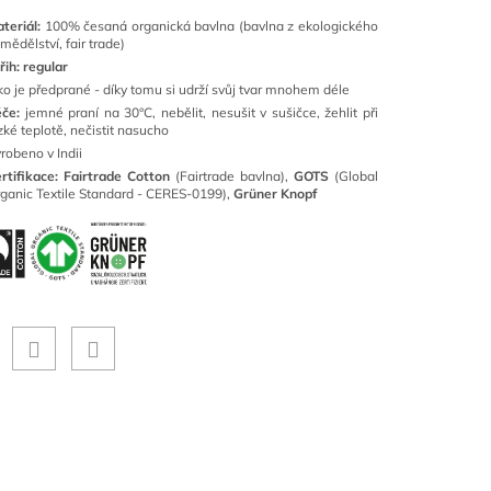
teriál:
100% česaná organická bavlna (bavlna z ekologického
mědělství, fair trade)
řih: regular
lko je předprané - díky tomu si udrží svůj tvar mnohem déle
če:
jemné praní na 30°C, nebělit, nesušit v sušičce, žehlit při
zké teplotě, nečistit nasucho
robeno v Indii
rtifikace: Fairtrade Cotton
(Fairtrade bavlna),
GOTS
(Global
ganic Textile Standard - CERES-0199),
Grüner Knopf