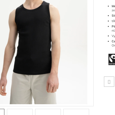
Ma
ze
St
tí
Pé
ní
Vy
Ce
Or