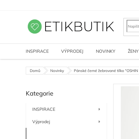
Přejít
na
obsah
INSPIRACE
VÝPRODEJ
NOVINKY
ŽENY
Domů
Novinky
Pánské černé žebrované tílko "OSHIN 
P
Kategorie
o
Přeskočit
kategorie
s
t
INSPIRACE
r
a
Výprodej
n
n
Novinky