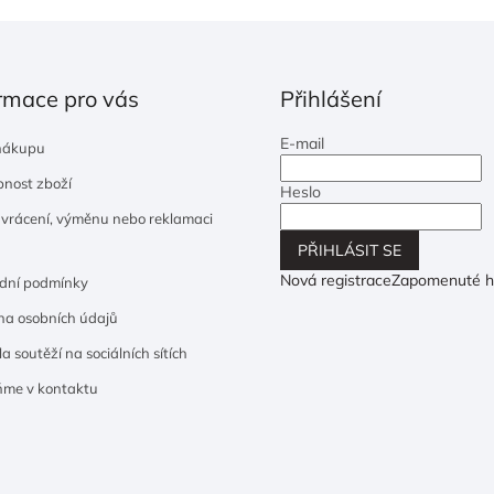
rmace pro vás
Přihlášení
E-mail
nákupu
nost zboží
Heslo
 vrácení, výměnu nebo reklamaci
PŘIHLÁSIT SE
Nová registrace
Zapomenuté h
dní podmínky
a osobních údajů
a soutěží na sociálních sítích
ňme v kontaktu