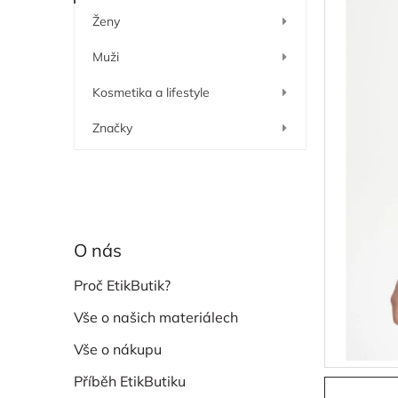
í
Ženy
p
a
Muži
n
e
Kosmetika a lifestyle
l
Značky
O nás
Proč EtikButik?
Vše o našich materiálech
Vše o nákupu
Příběh EtikButiku