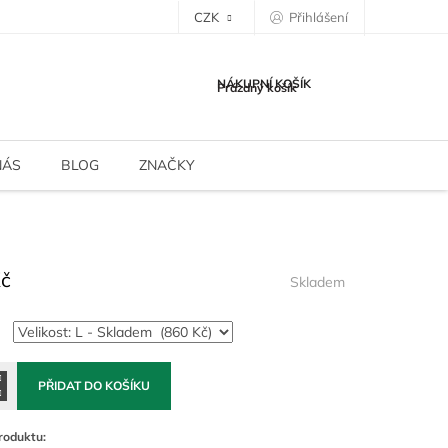
CZK
Přihlášení
NÁKUPNÍ KOŠÍK
Prázdný košík
NÁS
BLOG
ZNAČKY
Kč
Skladem
PŘIDAT DO KOŠÍKU
roduktu: