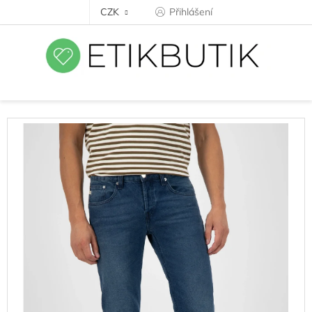
Přejít
CZK
Přihlášení
na
obsah