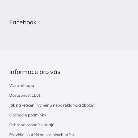
Z
á
p
Facebook
a
t
í
Informace pro vás
Vše o nákupu
Dostupnost zboží
Jak na vrácení, výměnu nebo reklamaci zboží?
Obchodní podmínky
Ochrana osobních údajů
Pravidla soutěží na sociálních sítích