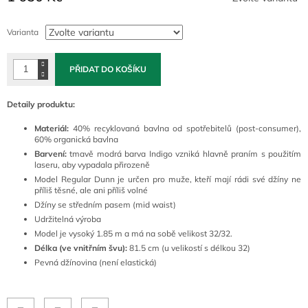
Měrná
cena:
Varianta
PŘIDAT DO KOŠÍKU
Detaily produktu:
Materiál:
40% recyklovaná bavlna od spotřebitelů (post-consumer),
60% organická bavlna
Barvení:
tmavě modrá barva Indigo vzniká hlavně praním s použitím
laseru, aby vypadala přirozeně
Model Regular Dunn je určen pro muže, kteří mají rádi své džíny ne
příliš těsné, ale ani příliš volné
Džíny se středním pasem (mid waist)
Udržitelná výroba
Model je vysoký 1.85 m a má na sobě velikost 32/32.
Délka (ve vnitřním švu):
81.5 cm (u velikostí s délkou 32)
Pevná džínovina (není elastická)