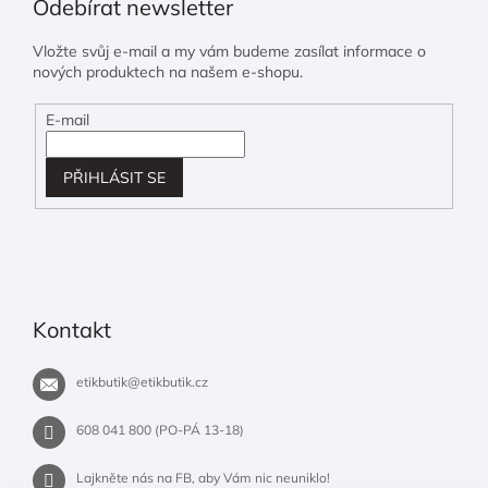
Odebírat newsletter
Vložte svůj e-mail a my vám budeme zasílat informace o
nových produktech na našem e-shopu.
E-mail
PŘIHLÁSIT SE
Kontakt
etikbutik
@
etikbutik.cz
608 041 800 (PO-PÁ 13-18)
Lajkněte nás na FB, aby Vám nic neuniklo!