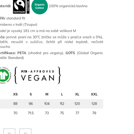
teriál:
100% organická bavlna
řih:
standard fit
robeno v Indii (Tirupur)
del je vysoký 181 cm a má na sobě velikost M
éče:
jemné praní na 30°C (tričko se může v pračce srazit o 5%),
bělit, nesušit v sušičce, žehlit při nízké teplotě, nečistit
asucho
rtifikace:
PETA
(vhodné pro vegany),
GOTS
(Global Organic
xtile Standard)