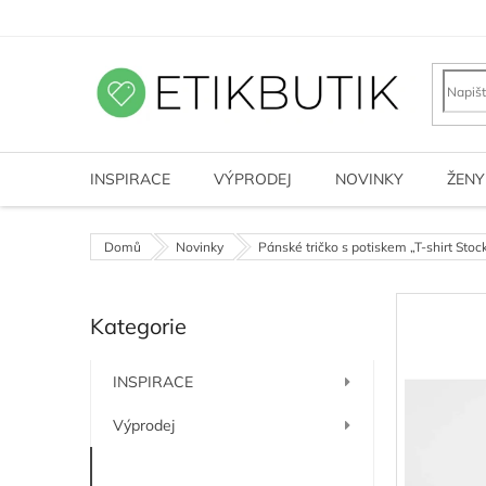
Přejít
na
obsah
INSPIRACE
VÝPRODEJ
NOVINKY
ŽENY
Domů
Novinky
Pánské tričko s potiskem „T-shirt Sto
P
Kategorie
o
Přeskočit
kategorie
s
t
INSPIRACE
r
a
Výprodej
n
n
Novinky