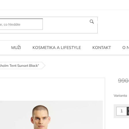
HLEDAT
MUŽI
KOSMETIKA A LIFESTYLE
KONTAKT
O 
ckholm Tent Sunset Black“
990
Měrná
cena:
Varianta