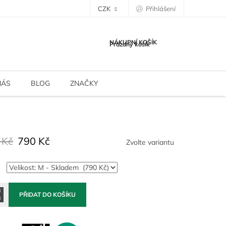
CZK
Přihlášení
NÁKUPNÍ KOŠÍK
Prázdný košík
NÁS
BLOG
ZNAČKY
 Kč
790 Kč
Zvolte variantu
PŘIDAT DO KOŠÍKU