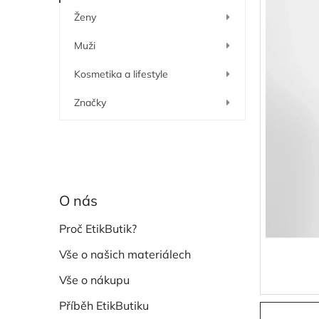
í
Ženy
p
a
Muži
n
e
Kosmetika a lifestyle
l
Značky
O nás
Proč EtikButik?
Vše o našich materiálech
Vše o nákupu
Příběh EtikButiku