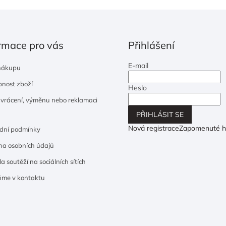
rmace pro vás
Přihlášení
E-mail
nákupu
nost zboží
Heslo
 vrácení, výměnu nebo reklamaci
PŘIHLÁSIT SE
Nová registrace
Zapomenuté h
dní podmínky
a osobních údajů
a soutěží na sociálních sítích
ňme v kontaktu