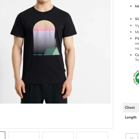
Ma
St
Vy
Mo
P
ne
n
Ce
Te