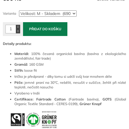
Měrná
cena:
Varianta
PŘIDAT DO KOŠÍKU
Detaily produktu:
Materiál:
100% česaná organická bavlna (bavlna z ekologického
zemědělství, fair trade)
Gramáž
: 160 GSM
Střih:
loose fit
tričko je předprané - díky tomu si udrží svůj tvar mnohem déle
Péče:
jemné praní na 30°C, nebělit, nesušit v sušičce, žehlit při nízké
teplotě, nečistit nasucho
Vyrobeno v Indii
Certifikace: Fairtrade Cotton
(Fairtrade bavlna),
GOTS
(Global
Organic Textile Standard - CERES-0199),
Grüner Knopf