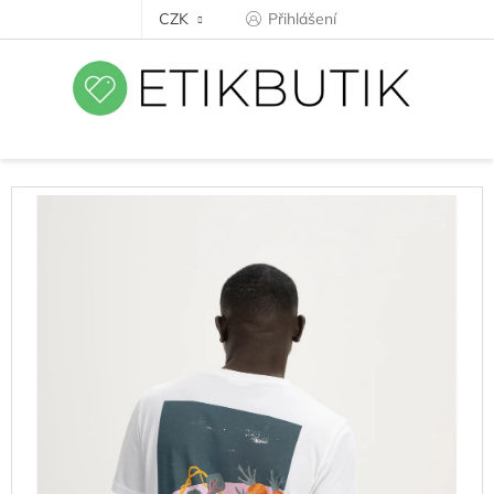
Přejít
CZK
Přihlášení
na
obsah