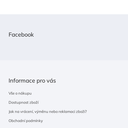
Z
á
p
Facebook
a
t
í
Informace pro vás
Vše o nákupu
Dostupnost zboží
Jak na vrácení, výměnu nebo reklamaci zboží?
Obchodní podmínky