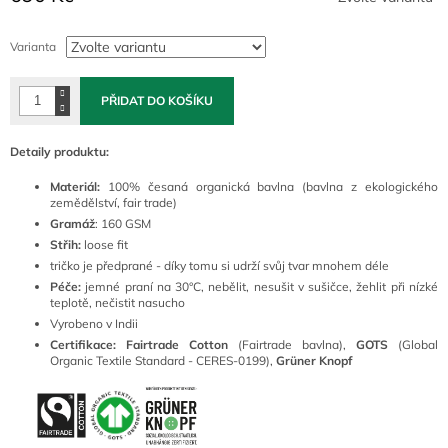
Měrná
cena:
Varianta
PŘIDAT DO KOŠÍKU
Detaily produktu:
Materiál:
100% česaná organická bavlna (bavlna z ekologického
zemědělství, fair trade)
Gramáž
: 160 GSM
Střih:
loose fit
tričko je předprané - díky tomu si udrží svůj tvar mnohem déle
Péče:
jemné praní na 30°C, nebělit, nesušit v sušičce, žehlit při nízké
teplotě, nečistit nasucho
Vyrobeno v Indii
Certifikace: Fairtrade Cotton
(Fairtrade bavlna),
GOTS
(Global
Organic Textile Standard - CERES-0199),
Grüner Knopf