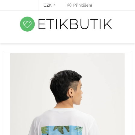
Přejít
CZK
Přihlášení
na
obsah