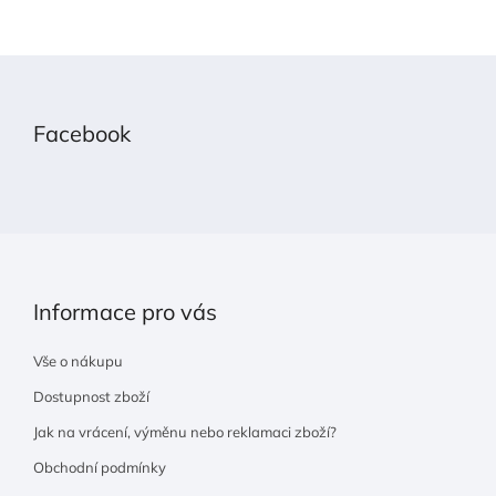
Z
á
p
Facebook
a
t
í
Informace pro vás
Vše o nákupu
Dostupnost zboží
Jak na vrácení, výměnu nebo reklamaci zboží?
Obchodní podmínky