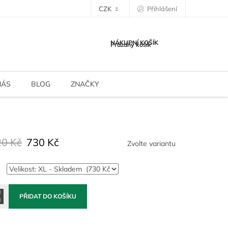
CZK
Přihlášení
NÁKUPNÍ KOŠÍK
Prázdný košík
NÁS
BLOG
ZNAČKY
20 Kč
730 Kč
Zvolte variantu
PŘIDAT DO KOŠÍKU