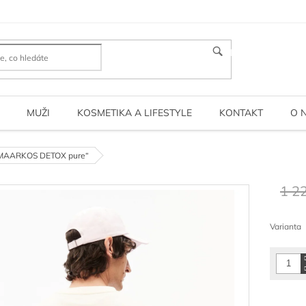
HLEDAT
MUŽI
KOSMETIKA A LIFESTYLE
KONTAKT
O 
h „MAARKOS DETOX pure“
1 2
Měrná
cena:
Varianta