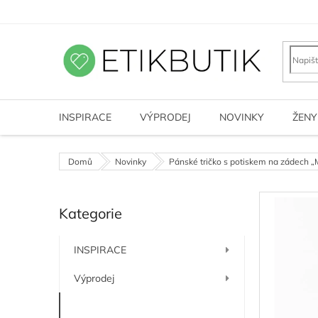
Přejít
na
obsah
INSPIRACE
VÝPRODEJ
NOVINKY
ŽENY
Domů
Novinky
Pánské tričko s potiskem na zádec
P
Kategorie
o
Přeskočit
kategorie
s
t
INSPIRACE
r
a
Výprodej
n
n
Novinky