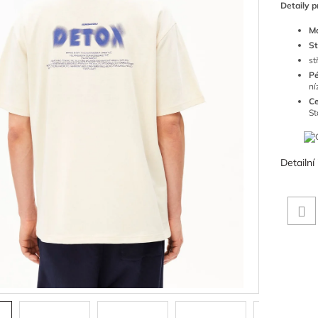
Detaily p
Ma
St
st
Pé
ní
Ce
St
Detailní