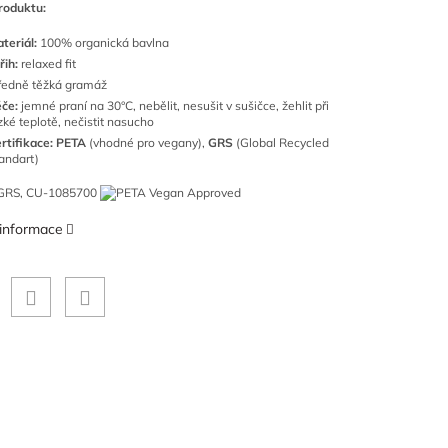
roduktu:
teriál:
100
% organická bavlna
řih:
relaxed fit
ředně těžká gramáž
če:
jemné praní na 30°C, nebělit, nesušit v sušičce, žehlit při
zké teplotě, nečistit nasucho
rtifikace: PETA
(vhodné pro vegany),
GRS
(Global Recycled
andart)
 informace