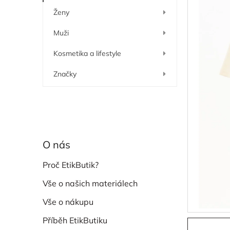
í
Ženy
p
a
Muži
n
e
Kosmetika a lifestyle
l
Značky
O nás
Proč EtikButik?
Vše o našich materiálech
Vše o nákupu
Příběh EtikButiku