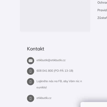
Ochran
Pravidl
Zůsta
Kontakt
etikbutik
@
etikbutik.cz
608 041 800 (PO-PÁ 13-18)
Lajkněte nás na FB, aby Vám nic n
euniklo!
etikbutik.cz