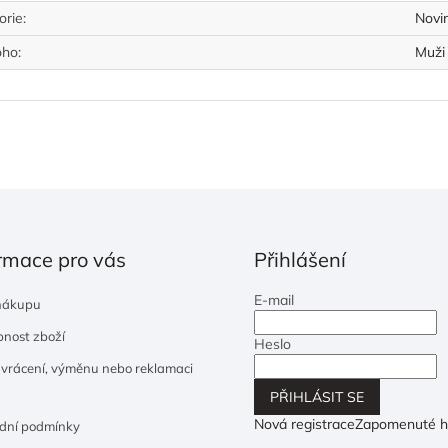
orie
:
Novi
oho
:
Muži
rmace pro vás
Přihlášení
E-mail
nákupu
nost zboží
Heslo
 vrácení, výměnu nebo reklamaci
PŘIHLÁSIT SE
Nová registrace
Zapomenuté h
dní podmínky