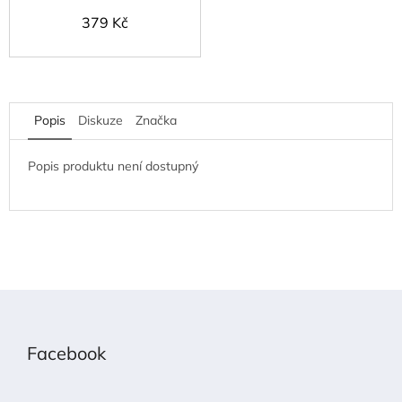
379 Kč
Popis
Diskuze
Značka
Popis produktu není dostupný
Z
á
p
Facebook
a
t
í