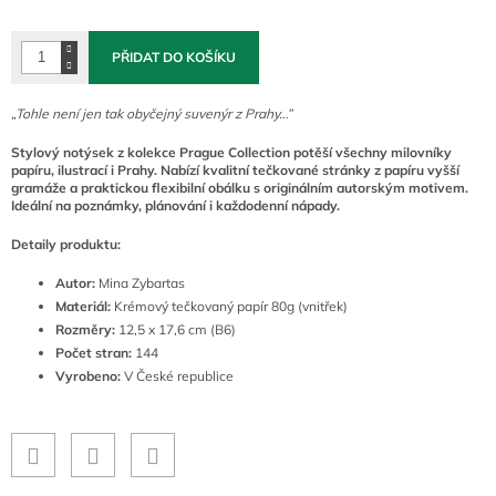
cena:
PŘIDAT DO KOŠÍKU
„Tohle není jen tak obyčejný suvenýr z Prahy…”
Stylový notýsek z kolekce Prague Collection potěší všechny milovníky
papíru, ilustrací i Prahy. Nabízí kvalitní tečkované stránky z papíru vyšší
gramáže a praktickou flexibilní obálku s originálním autorským motivem.
Ideální na poznámky, plánování i každodenní nápady.
Detaily produktu:
Autor:
Mina Zybartas
Materiál:
Krémový tečkovaný papír 80g (vnitřek)
Rozměry:
12,5 x 17,6 cm (B6)
Počet stran:
144
Vyrobeno:
V České republice