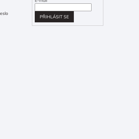
E-mail
eslo
PŘIHLÁSIT SE