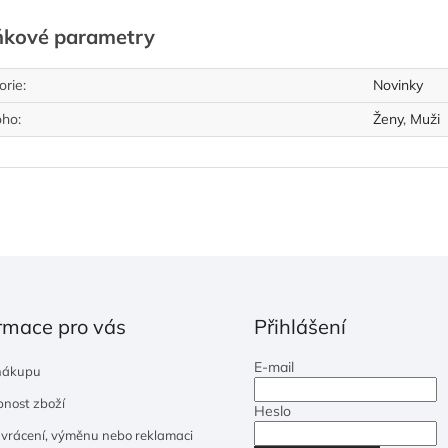
ňkové parametry
orie
:
Novinky
oho
:
Ženy
,
Muži
rmace pro vás
Přihlášení
E-mail
nákupu
nost zboží
Heslo
 vrácení, výměnu nebo reklamaci