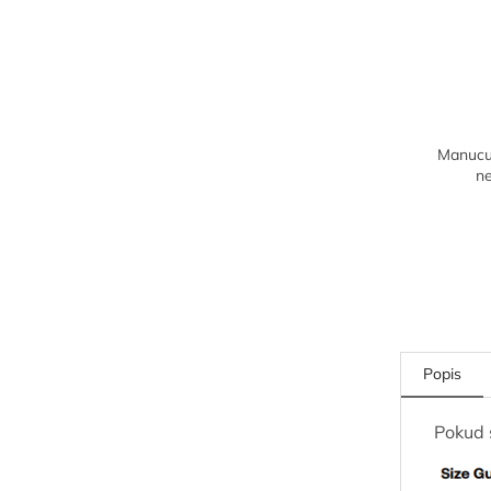
Manucur
n
Popis
Pokud 