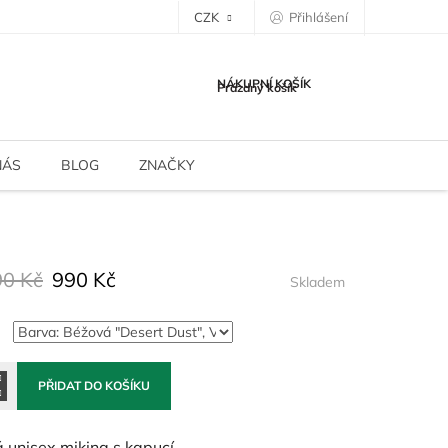
CZK
Přihlášení
NÁKUPNÍ KOŠÍK
Prázdný košík
NÁS
BLOG
ZNAČKY
90 Kč
990 Kč
Skladem
PŘIDAT DO KOŠÍKU
á unisex mikina s kapucí