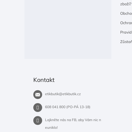
zboží?
Obcho
Ochran
Pravidl
Zůsta
Kontakt
etikbutik
@
etikbutik.cz
608 041 800 (PO-PÁ 13-18)
Lajkněte nás na FB, aby Vám nic n
euniklo!