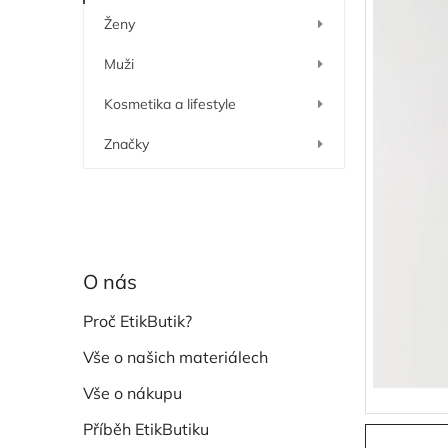
í
Ženy
p
a
Muži
n
e
Kosmetika a lifestyle
l
Značky
O nás
Proč EtikButik?
Vše o našich materiálech
Vše o nákupu
Příběh EtikButiku