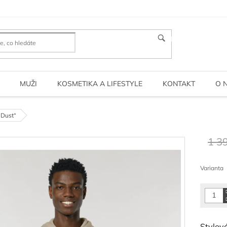
HLEDAT
MUŽI
KOSMETIKA A LIFESTYLE
KONTAKT
O 
 Dust“
1 3
Měrná
cena:
Varianta
Stylov