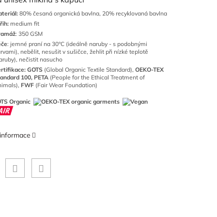
teriál:
80% česaná organická bavlna, 20% recyklovaná bavlna
řih:
medium fit
ramáž
: 350 GSM
éče
: jemné praní na 30°C (ideálně naruby - s podobnými
rvami), nebělit, nesušit v sušičce, žehlit při nízké teplotě
aruby), nečistit nasucho
rtifikace: GOTS
(Global Organic Textile Standard),
OEKO-TEX
andard 100, PETA
(People for the Ethical Treatment of
imals),
FWF
(Fair Wear Foundation)
 informace