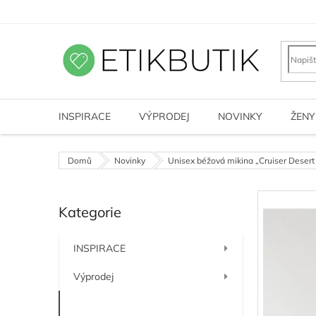
Přejít
na
obsah
INSPIRACE
VÝPRODEJ
NOVINKY
ŽENY
Domů
Novinky
Unisex béžová mikina „Cruiser Desert
P
Kategorie
o
Přeskočit
kategorie
s
t
INSPIRACE
r
a
Výprodej
n
n
Novinky