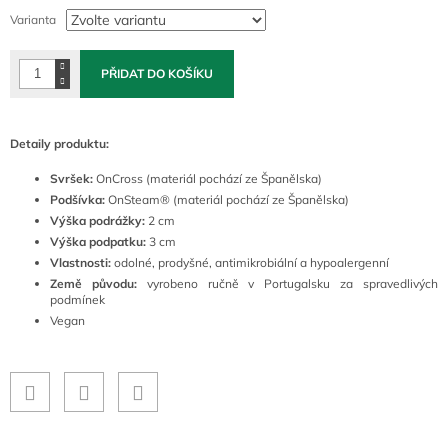
cena:
Varianta
PŘIDAT DO KOŠÍKU
Detaily produktu:
Svršek:
OnCross (materiál pochází ze Španělska)
Podšívka:
OnSteam® (materiál pochází ze Španělska)
Výška podrážky:
2 cm
Výška podpatku:
3 cm
Vlastnosti:
odolné, prodyšné, antimikrobiální a hypoalergenní
Země původu:
vyrobeno ručně v Portugalsku za spravedlivých
podmínek
Vegan