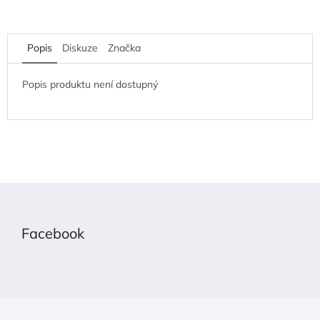
Popis
Diskuze
Značka
Popis produktu není dostupný
Z
á
p
Facebook
a
t
í