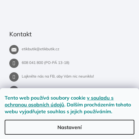
Kontakt
etikbutik
@
etikbutik.cz
608 041 800 (PO-PÁ 13-18)
Lajkněte nás na FB, aby Vám nic neuniklo!
etikbutik.cz
Tento web používá soubory cookie
v souladu s
ochranou osobních údajů
. Dalším procházením tohoto
webu vyjadřujete souhlas s jejich používáním.
Příběh EtikButiku
Vše o nákupu
Dostupnost zboží
Nastavení
Materiály a velikosti
Jak na vrácení nebo reklamaci?
Obchodní podmínky
Ochrana osobních údajů