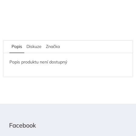
Popis
Diskuze
Značka
Popis produktu není dostupný
Z
á
p
Facebook
a
t