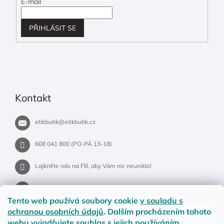
E-mail
PŘIHLÁSIT SE
Kontakt
etikbutik
@
etikbutik.cz
608 041 800 (PO-PÁ 13-18)
Lajkněte nás na FB, aby Vám nic neuniklo!
etikbutik.cz
Tento web používá soubory cookie
v souladu s
ochranou osobních údajů
. Dalším procházením tohoto
webu vyjadřujete souhlas s jejich používáním.