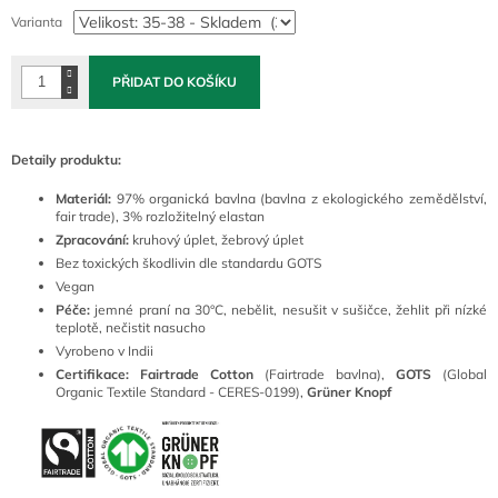
cena:
Varianta
PŘIDAT DO KOŠÍKU
Detaily produktu:
Materiál:
97% organická bavlna (bavlna z ekologického zemědělství,
fair trade), 3% rozložitelný elastan
Zpracování:
kruhový úplet, žebrový úplet
Bez toxických škodlivin dle standardu GOTS
Vegan
Péče:
jemné praní na 30°C, nebělit, nesušit v sušičce, žehlit při nízké
teplotě, nečistit nasucho
Vyrobeno v Indii
Certifikace: Fairtrade Cotton
(Fairtrade bavlna),
GOTS
(Global
Organic Textile Standard - CERES-0199),
Grüner Knopf