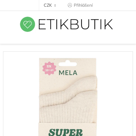
Přejít
CZK
Přihlášení
na
obsah