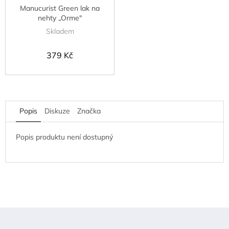
Manucurist Green lak na
nehty „Orme"
Skladem
379 Kč
Popis
Diskuze
Značka
Popis produktu není dostupný
Z
á