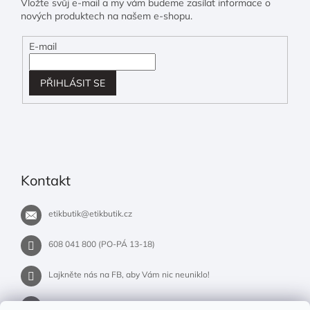
Vložte svůj e-mail a my vám budeme zasílat informace o
nových produktech na našem e-shopu.
E-mail
PŘIHLÁSIT SE
Kontakt
etikbutik
@
etikbutik.cz
608 041 800 (PO-PÁ 13-18)
Lajkněte nás na FB, aby Vám nic neuniklo!
etikbutik.cz