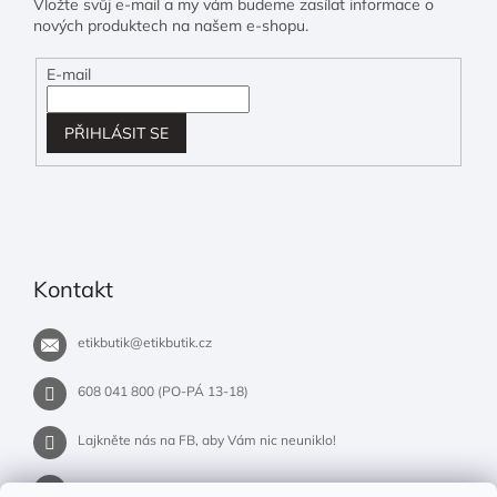
Vložte svůj e-mail a my vám budeme zasílat informace o
nových produktech na našem e-shopu.
E-mail
PŘIHLÁSIT SE
Kontakt
etikbutik
@
etikbutik.cz
608 041 800 (PO-PÁ 13-18)
Lajkněte nás na FB, aby Vám nic neuniklo!
etikbutik.cz