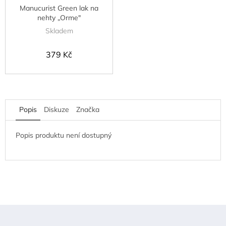
Manucurist Green lak na
nehty „Orme"
Skladem
379 Kč
Popis
Diskuze
Značka
Popis produktu není dostupný
Z
á