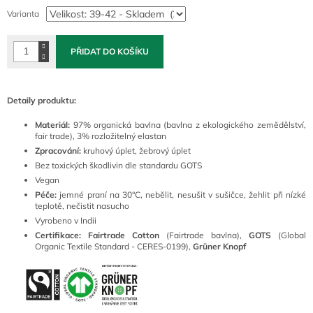
cena:
Varianta
PŘIDAT DO KOŠÍKU
Detaily produktu:
Materiál:
97% organická bavlna (bavlna z ekologického zemědělství,
fair trade), 3% rozložitelný elastan
Zpracování:
kruhový úplet, žebrový úplet
Bez toxických škodlivin dle standardu GOTS
Vegan
Péče:
jemné praní na 30°C, nebělit, nesušit v sušičce, žehlit při nízké
teplotě, nečistit nasucho
Vyrobeno v Indii
Certifikace: Fairtrade Cotton
(Fairtrade bavlna),
GOTS
(Global
Organic Textile Standard - CERES-0199),
Grüner Knopf