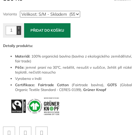
Měrná
cena:
Varianta
PŘIDAT DO KOŠÍKU
Detaily produktu:
Materiál:
100% organická bavlna (bavlna z ekologického zemědělství,
fair trade)
Péče:
jemné praní na 30°C
, nebělit, nesušit v sušičce, žehlit při nízké
teplotě, nečistit nasucho
Vyrobeno v Indii
Certifikace: Fairtrade Cotton
(Fairtrade bavlna),
GOTS
(Global
Organic Textile Standard - CERES-0199),
Grüner Knopf