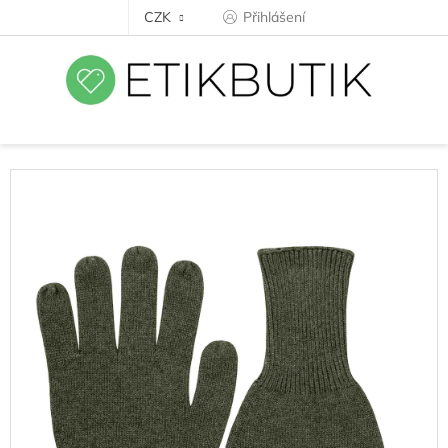
Přejít
CZK
Přihlášení
na
obsah