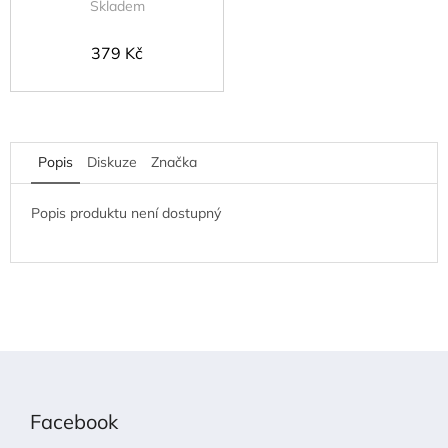
Skladem
379 Kč
Popis
Diskuze
Značka
Popis produktu není dostupný
Z
á
p
Facebook
a