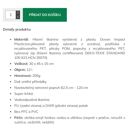
cena:
PŘIDAT DO KOŠÍKU
Detaily produktu:
Materiál:
Hlavní tkanina vyrobená z plastu Ocean Impact
Plastic(recyklované plasty vylovené z oceánu), podšívka z
recyklovaného PET, přezky POM, popruhy z recyklovaného PET,
nylonový zip (hlavní tkanina certifikovaná OEKO-TEX® STANDARD
100 #23.HCN.35070)
Velikost:
30 x 45 x 15 cm
Objem:
12 l
Hmotnost:
200g
Dvě vnitřní přihrádky
Nastavitelný ramenní popruh 62,5 cm - 120 cm
Super lehká
Vodoodpudivá tkanina
PU (zadní strana) a DWR (přední strana) potah
Bez PFC a PVC
Péče:
zlehka omýt horkou vodou a utěrkou (neprat v pračce, nesušit v
sušičce, nežehlit, nebělit)