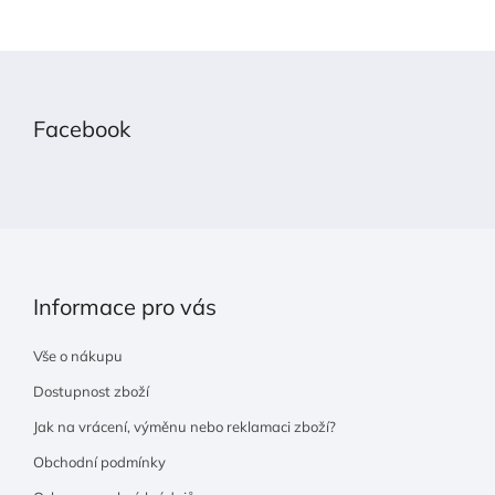
Z
á
p
Facebook
a
t
í
Informace pro vás
Vše o nákupu
Dostupnost zboží
Jak na vrácení, výměnu nebo reklamaci zboží?
Obchodní podmínky