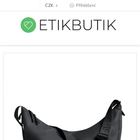
Přejít
CZK
Přihlášení
na
obsah