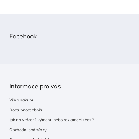
Z
á
p
Facebook
a
t
í
Informace pro vás
Vše o nákupu
Dostupnost zboží
Jak na vrácení, výměnu nebo reklamaci zboží?
Obchodní podmínky