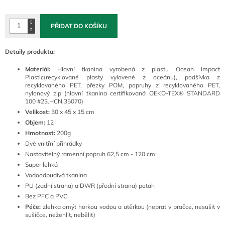
cena:
PŘIDAT DO KOŠÍKU
Detaily produktu:
Materiál:
Hlavní tkanina vyrobená z plastu Ocean Impact
Plastic(recyklované plasty vylovené z oceánu), podšívka z
recyklovaného PET, přezky POM, popruhy z recyklovaného PET,
nylonový zip (hlavní tkanina certifikovaná OEKO-TEX® STANDARD
100 #23.HCN.35070)
Velikost:
30 x 45 x 15 cm
Objem:
12 l
Hmotnost:
200g
Dvě vnitřní přihrádky
Nastavitelný ramenní popruh 62,5 cm - 120 cm
Super lehká
Vodoodpudivá tkanina
PU (zadní strana) a DWR (přední strana) potah
Bez PFC a PVC
Péče:
zlehka omýt horkou vodou a utěrkou (neprat v pračce, nesušit v
sušičce, nežehlit, nebělit)