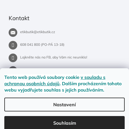
Kontakt
etikbutik
@
etikbutik.cz
608 041 800 (PO-PÁ 13-18)
Lajkněte nás na FB, aby Vám nic neuniklo!
etikbutik.cz
Tento web používá soubory cookie
v souladu s
ochranou osobních údajů
. Dalším procházením tohoto
webu vyjadřujete souhlas s jejich používáním.
Příběh EtikButiku
Vše o nákupu
Dostupnost zboží
Nastavení
Materiály a velikosti
Jak na vrácení nebo reklamaci?
Obchodní podmínky
Ochrana osobních údajů
LETNÍ DOPRAVA ZDARMA pro objednávky nad 900,- na pobočky
Souhlasím
Zásilkovny. Přejeme krásné léto!☀️