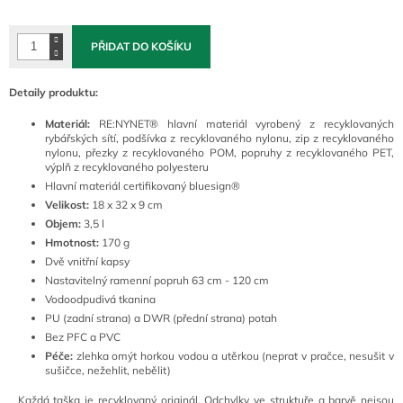
cena:
PŘIDAT DO KOŠÍKU
Detaily produktu:
Materiál:
RE:NYNET® hlavní materiál vyrobený z recyklovaných
rybářských sítí, podšívka z recyklovaného nylonu, zip z recyklovaného
nylonu, přezky z recyklovaného POM, popruhy z recyklovaného PET,
výplň z recyklovaného polyesteru
Hlavní materiál certifikovaný bluesign®
Velikost:
18 x 32 x 9 cm
Objem:
3,5 l
Hmotnost:
170 g
Dvě vnitřní kapsy
Nastavitelný ramenní popruh 63 cm - 120 cm
Vodoodpudivá tkanina
PU (zadní strana) a DWR (přední strana) potah
Bez PFC a PVC
Péče:
zlehka omýt horkou vodou a utěrkou (neprat v pračce, nesušit v
sušičce, nežehlit, nebělit)
Každá taška je recyklovaný originál. Odchylky ve struktuře a barvě nejsou