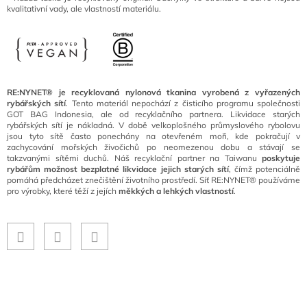
kvalitativní vady, ale vlastností materiálu.
RE:NYNET® je recyklovaná nylonová tkanina vyrobená z vyřazených
rybářských sítí
. Tento materiál nepochází z čisticího programu společnosti
GOT BAG Indonesia, ale od recyklačního partnera. Likvidace starých
rybářských sítí je nákladná. V době velkoplošného průmyslového rybolovu
jsou tyto sítě často ponechány na otevřeném moři, kde pokračují v
zachycování mořských živočichů po neomezenou dobu a stávají se
takzvanými sítěmi duchů. Náš recyklační partner na Taiwanu
poskytuje
rybářům možnost bezplatné likvidace jejich starých sítí
, čímž potenciálně
pomáhá předcházet znečištění životního prostředí. Síť RE:NYNET® používáme
pro výrobky, které těží z jejích
měkkých a lehkých vlastností
.