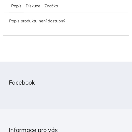
Popis
Diskuze
Značka
Popis produktu není dostupný
Z
á
p
Facebook
a
t
í
Informace pro vás