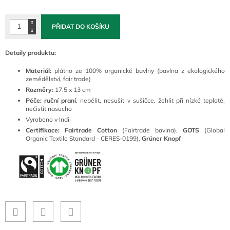
cena:
PŘIDAT DO KOŠÍKU
Detaily produktu:
Materiál:
plátno ze 100% organické bavlny (bavlna z ekologického
zemědělství, fair trade)
Rozměry:
17.5 x 13 cm
Péče:
ruční praní
, nebělit, nesušit v sušičce, žehlit při nízké teplotě,
nečistit nasucho
Vyrobeno v Indii
Certifikace: Fairtrade Cotton
(Fairtrade bavlna),
GOTS
(Global
Organic Textile Standard - CERES-0199),
Grüner Knopf