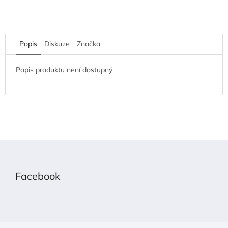
Popis
Diskuze
Značka
Popis produktu není dostupný
Z
á
p
Facebook
a
t
í