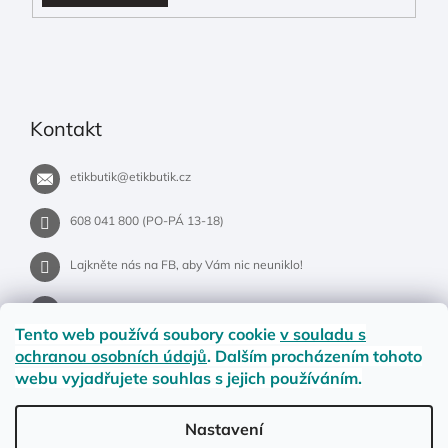
Kontakt
etikbutik
@
etikbutik.cz
608 041 800 (PO-PÁ 13-18)
Lajkněte nás na FB, aby Vám nic neuniklo!
etikbutik.cz
Tento web používá soubory cookie
v souladu s
ochranou osobních údajů
. Dalším procházením tohoto
webu vyjadřujete souhlas s jejich používáním.
Příběh EtikButiku
Vše o nákupu
Dostupnost zboží
Nastavení
Materiály a velikosti
Jak na vrácení nebo reklamaci?