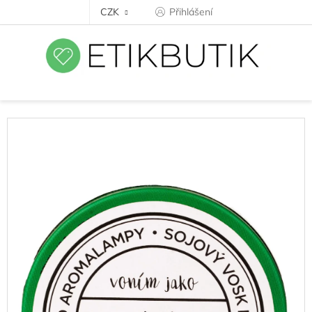
Přejít
CZK
Přihlášení
na
obsah