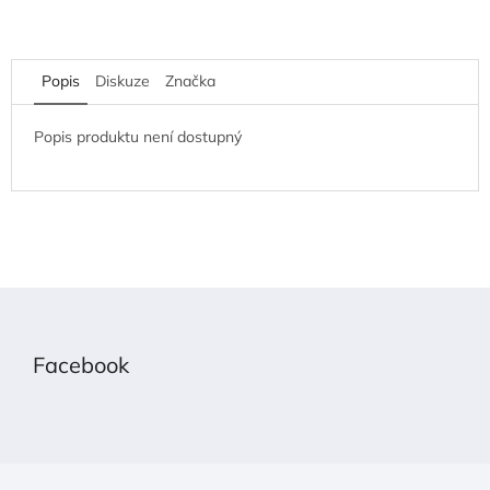
Popis
Diskuze
Značka
Popis produktu není dostupný
Z
á
p
Facebook
a
t
í