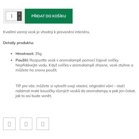
cena:
PŘIDAT DO KOŠÍKU
Kvalitní vonný vosk je vhodný k provonění interiéru.
Detaily produktu:
Hmotnost:
35g
Použití:
Rozpusťte vosk v aromalampě pomocí čajové svíčky.
Nepřidávejte vodu. Když svíčka v aromalampě zhasne, vosk ztuhne a
můžete ho znovu použít.
TIP pro vás: můžete si vytvořit svoji vlastní, originální vůní – stačí
nalámat malé kousíčky různých vosků do aromalampy a pak jen čekat,
jak to asi bude vonět.