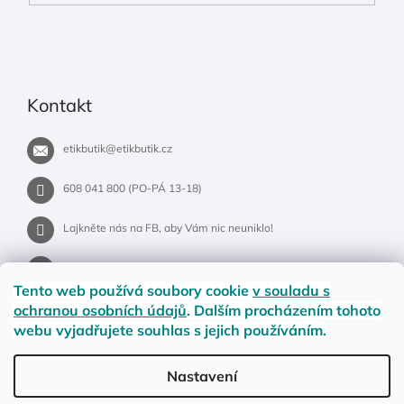
Kontakt
etikbutik
@
etikbutik.cz
608 041 800 (PO-PÁ 13-18)
Lajkněte nás na FB, aby Vám nic neuniklo!
etikbutik.cz
Tento web používá soubory cookie
v souladu s
ochranou osobních údajů
. Dalším procházením tohoto
webu vyjadřujete souhlas s jejich používáním.
Příběh EtikButiku
Vše o nákupu
Dostupnost zboží
Nastavení
Materiály a velikosti
Jak na vrácení nebo reklamaci?
Obchodní podmínky
Ochrana osobních údajů