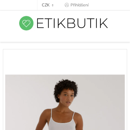
Přejít
CZK
Přihlášení
na
obsah