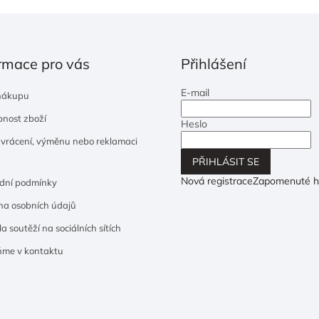
rmace pro vás
Přihlášení
E-mail
nákupu
nost zboží
Heslo
 vrácení, výměnu nebo reklamaci
PŘIHLÁSIT SE
Nová registrace
Zapomenuté h
dní podmínky
a osobních údajů
a soutěží na sociálních sítích
ňme v kontaktu