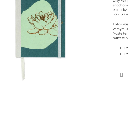
Díky komp
snadno ve
elastický
papíru Ka
Lotos vás
věrnými s
Noste ten
můžete př
Ro
Po