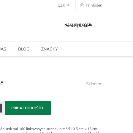
CZK
Přihlášení
NÁKUPNÍ KOŠÍK
Prázdný košík
NÁS
BLOG
ZNAČKY
Kč
Skladem
PŘIDAT DO KOŠÍKU
ápisník má 160 linkovaných stránek a měří 10,5 cm x 15 cm.