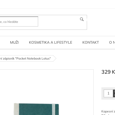
HLEDAT
MUŽI
KOSMETIKA A LIFESTYLE
KONTAKT
O 
í zápisník "Pocket Notebook Lotus"
329 
Měrná
cena:
Kapesní z