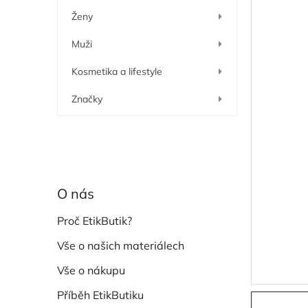
í
Ženy
p
a
Muži
n
e
Kosmetika a lifestyle
l
Značky
O nás
Proč EtikButik?
Vše o našich materiálech
Vše o nákupu
Příběh EtikButiku