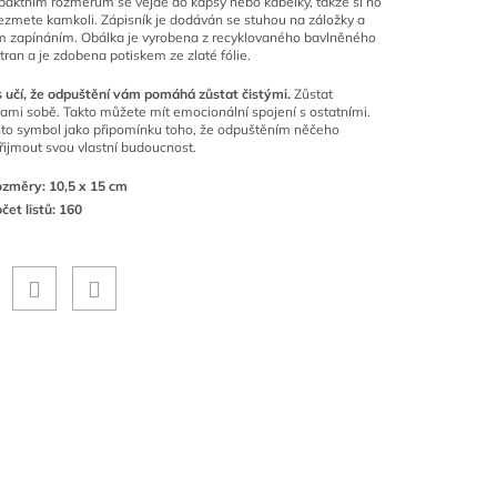
aktním rozměrům se vejde do kapsy nebo kabelky, takže si ho
zmete kamkoli. Zápisník je dodáván se stuhou na záložky a
m zapínáním. Obálka je vyrobena z recyklovaného bavlněného
tran a je zdobena potiskem ze zlaté fólie.
 učí, že odpuštění vám pomáhá zůstat čistými.
Zůstat
ami sobě. Takto můžete mít emocionální spojení s ostatními.
to symbol jako připomínku toho, že odpuštěním něčeho
ijmout svou vlastní budoucnost.
změry: 10,5 x 15 cm
čet listů: 160