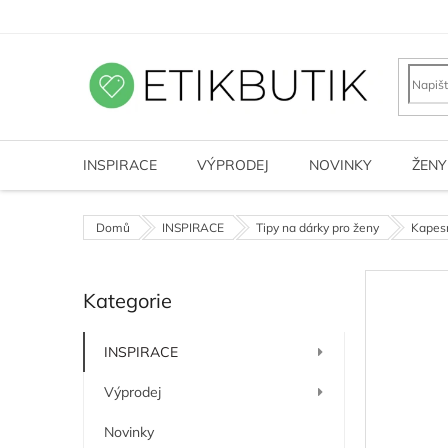
Přejít
na
obsah
INSPIRACE
VÝPRODEJ
NOVINKY
ŽENY
Domů
INSPIRACE
Tipy na dárky pro ženy
Kapesn
P
Kategorie
o
Přeskočit
kategorie
s
t
INSPIRACE
r
a
Výprodej
n
n
Novinky