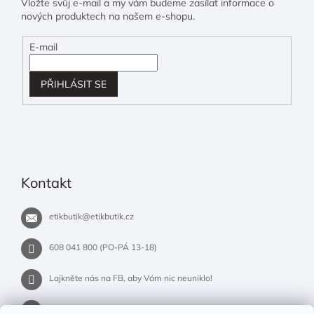
Vložte svůj e-mail a my vám budeme zasílat informace o
nových produktech na našem e-shopu.
E-mail
PŘIHLÁSIT SE
Kontakt
etikbutik
@
etikbutik.cz
608 041 800 (PO-PÁ 13-18)
Lajkněte nás na FB, aby Vám nic neuniklo!
etikbutik.cz