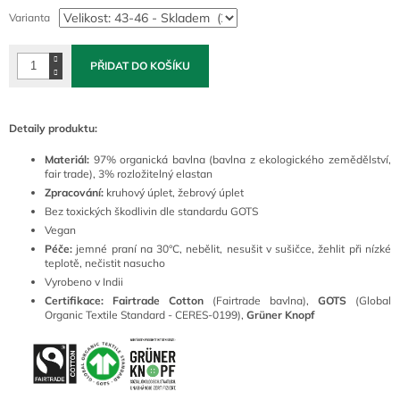
cena:
Varianta
PŘIDAT DO KOŠÍKU
Detaily produktu:
Materiál:
97% organická bavlna (bavlna z ekologického zemědělství,
fair trade), 3% rozložitelný elastan
Zpracování:
kruhový úplet, žebrový úplet
Bez toxických škodlivin dle standardu GOTS
Vegan
Péče:
jemné praní na 30°C, nebělit, nesušit v sušičce, žehlit při nízké
teplotě, nečistit nasucho
Vyrobeno v Indii
Certifikace: Fairtrade Cotton
(Fairtrade bavlna),
GOTS
(Global
Organic Textile Standard - CERES-0199),
Grüner Knopf