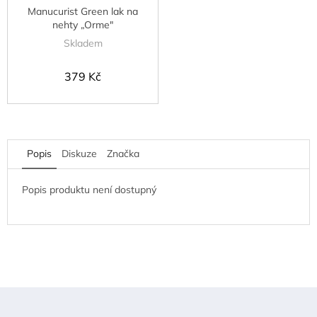
Manucurist Green lak na
nehty „Orme"
Skladem
379 Kč
Popis
Diskuze
Značka
Popis produktu není dostupný
Z
á