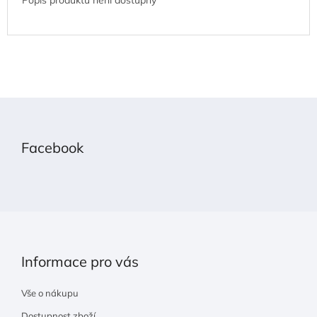
Z
á
p
Facebook
a
t
í
Informace pro vás
Vše o nákupu
Dostupnost zboží