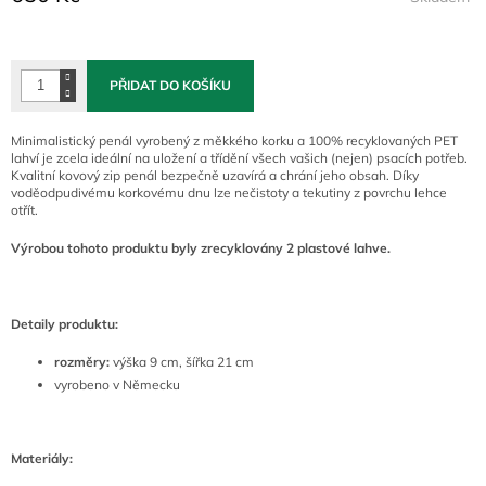
Měrná
cena:
PŘIDAT DO KOŠÍKU
Minimalistický penál vyrobený z měkkého korku a 100% recyklovaných PET
lahví je zcela ideální na uložení a třídění všech vašich (nejen) psacích potřeb.
Kvalitní kovový zip penál bezpečně uzavírá a chrání jeho obsah. Díky
voděodpudivému korkovému dnu lze nečistoty a tekutiny z povrchu lehce
otřít.
Výrobou tohoto produktu byly zrecyklovány 2
plastové lahve.
Detaily produktu:
rozměry:
výška 9 cm, šířka 21 cm
vyrobeno v Německu
Materiály: