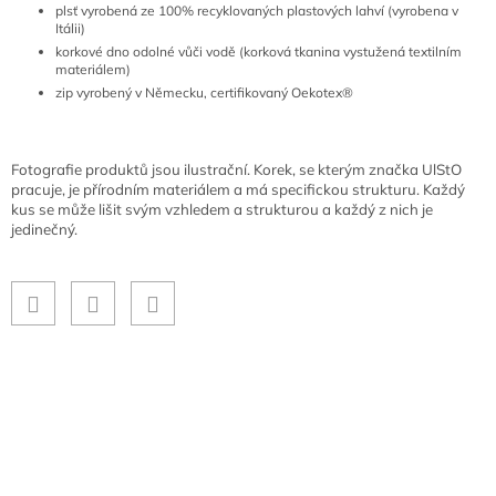
plsť vyrobená ze 100% recyklovaných plastových lahví (vyrobena v
Itálii)
korkové dno odolné vůči vodě (korková tkanina vystužená textilním
materiálem)
zip vyrobený v Německu, certifikovaný Oekotex®
Fotografie produktů jsou ilustrační. Korek, se kterým značka UlStO
pracuje, je přírodním materiálem a má specifickou strukturu. Každý
kus se může lišit svým vzhledem a strukturou a každý z nich je
jedinečný.