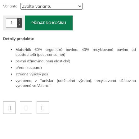
cena:
Varianta
PŘIDAT DO KOŠÍKU
Detaily produktu:
Materiál:
60% organická bavlna, 40% recyklovaná bavlna od
spotřebitelů (post-consumer)
pevná džínovina (není elastická)
přední rozparek
středně vysoký pas
vyrobeno v Tunisku (udržitelná výroba), recyklovaná džínovina
vyrobená ve Valencii