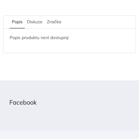
Popis
Diskuze
Značka
Popis produktu není dostupný
Z
á
p
Facebook
a
t
í