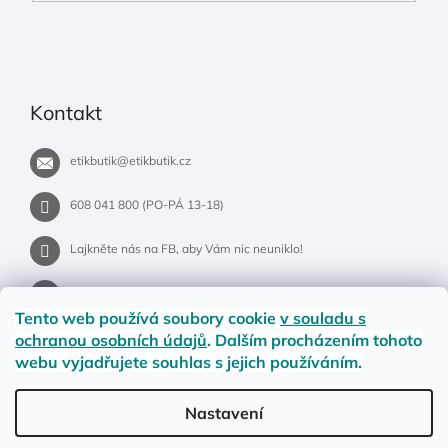
Kontakt
etikbutik
@
etikbutik.cz
608 041 800 (PO-PÁ 13-18)
Lajkněte nás na FB, aby Vám nic neuniklo!
etikbutik.cz
Tento web používá soubory cookie
v souladu s
ochranou osobních údajů
. Dalším procházením tohoto
webu vyjadřujete souhlas s jejich používáním.
Příběh EtikButiku
Vše o nákupu
Dostupnost zboží
Nastavení
Materiály a velikosti
Jak na vrácení nebo reklamaci?
Obchodní podmínky
Ochrana osobních údajů