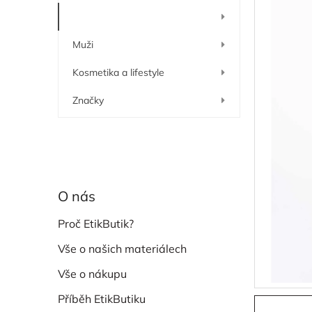
í
Ženy
p
a
Muži
n
e
Kosmetika a lifestyle
l
Značky
O nás
Proč EtikButik?
Vše o našich materiálech
Vše o nákupu
Příběh EtikButiku