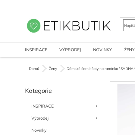
Přejít
na
obsah
INSPIRACE
VÝPRODEJ
NOVINKY
ŽENY
Domů
Ženy
Dámské černé šaty na ramínka "SADHAN
P
Kategorie
o
Přeskočit
kategorie
s
t
INSPIRACE
r
a
Výprodej
n
n
Novinky