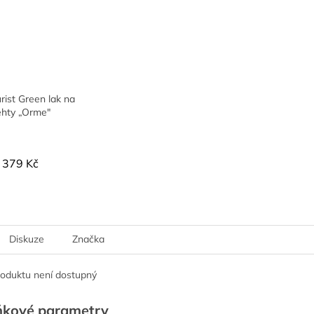
ist Green lak na
ehty „Orme"
379 Kč
Diskuze
Značka
roduktu není dostupný
ňkové parametry