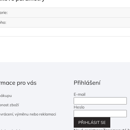
orie
:
oho
:
rmace pro vás
Přihlášení
E-mail
nákupu
nost zboží
Heslo
 vrácení, výměnu nebo reklamaci
PŘIHLÁSIT SE