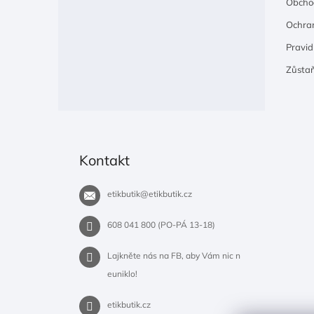
Obcho
Ochran
Pravidl
Zůsta
Kontakt
etikbutik
@
etikbutik.cz
608 041 800 (PO-PÁ 13-18)
Lajkněte nás na FB, aby Vám nic n
euniklo!
etikbutik.cz