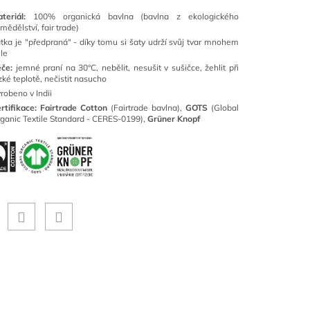
ateriál:
100% organická bavlna (bavlna z ekologického
mědělství, fair trade)
tka je "předpraná" - díky tomu si šaty udrží svůj tvar mnohem
le
če:
jemné praní na 30°C, nebělit, nesušit v sušičce, žehlit při
zké teplotě, nečistit nasucho
robeno v Indii
rtifikace: Fairtrade Cotton
(Fairtrade bavlna),
GOTS
(Global
ganic Textile Standard - CERES-0199),
Grüner Knopf