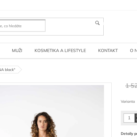
HLEDAT
MUŽI
KOSMETIKA A LIFESTYLE
KONTAKT
O 
A black"
1 5
Měrná
cena:
Varianta
Detaily p