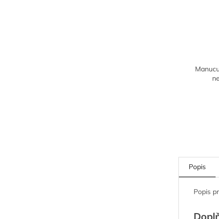
Manucur
n
Popis
Popis p
Dopl