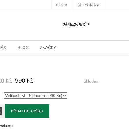
CZK
Přihlášení
NÁKUPNÍ KOŠÍK
Prázdný košík
NÁS
BLOG
ZNAČKY
20 Kč
990 Kč
Skladem
PŘIDAT DO KOŠÍKU
roduktu: