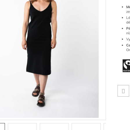
M
ze
Lá
dé
Pé
ní
Vy
Ce
Or