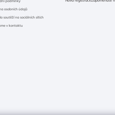
Nová registrace
Zapomenuté h
dní podmínky
a osobních údajů
a soutěží na sociálních sítích
ňme v kontaktu