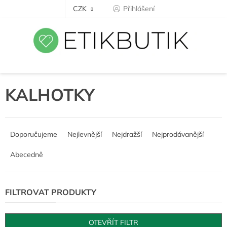
Přejít
CZK
Přihlášení
na
obsah
KALHOTKY
Ř
a
Doporučujeme
Nejlevnější
Nejdražší
Nejprodávanější
z
e
Abecedně
n
í
p
r
o
d
OTEVŘÍT FILTR