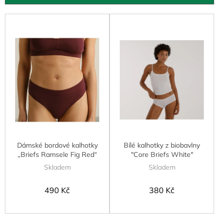
u
k
V
t
ý
ů
p
i
s
p
r
o
d
u
k
t
Dámské bordové kalhotky
Bílé kalhotky z biobavlny
ů
„Briefs Ramsele Fig Red“
"Core Briefs White"
Skladem
Skladem
490 Kč
380 Kč