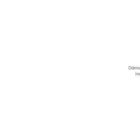
Dámsk
In