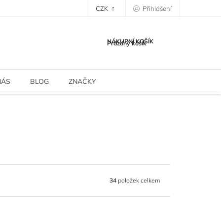
CZK
Přihlášení
NÁKUPNÍ KOŠÍK
Prázdný košík
NÁS
BLOG
ZNAČKY
34
položek celkem