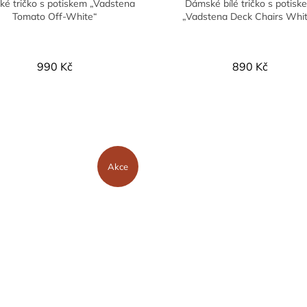
é tričko s potiskem „Vadstena
Dámské bílé tričko s potisk
Tomato Off-White“
„Vadstena Deck Chairs Whi
990 Kč
890 Kč
Akce