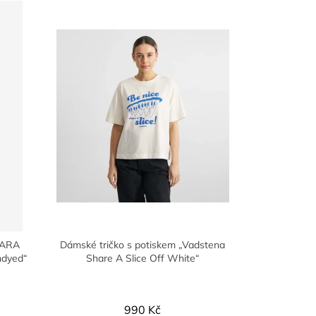
AARA
Dámské tričko s potiskem „Vadstena
ndyed“
Share A Slice Off White“
990 Kč