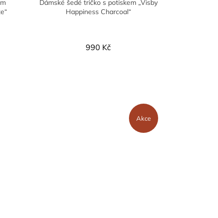
em
Dámské šedé tričko s potiskem „Visby
te“
Happiness Charcoal“
990 Kč
Akce