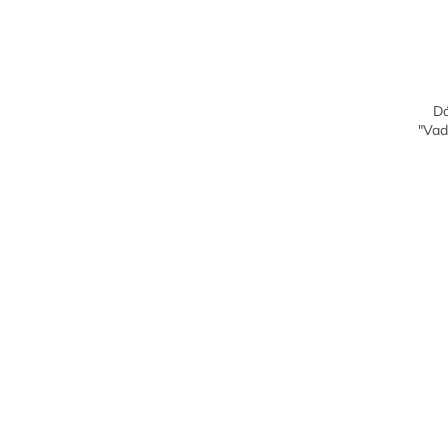
Dá
"Vad