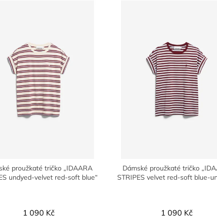
ké proužkaté tričko „IDAARA
Dámské proužkaté tričko „ID
S undyed-velvet red-soft blue“
STRIPES velvet red-soft blue-u
1 090 Kč
1 090 Kč