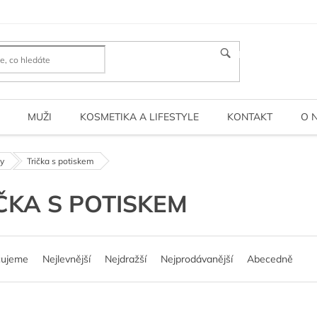
HLEDAT
MUŽI
KOSMETIKA A LIFESTYLE
KONTAKT
O 
ny
Trička s potiskem
ČKA S POTISKEM
čujeme
Nejlevnější
Nejdražší
Nejprodávanější
Abecedně