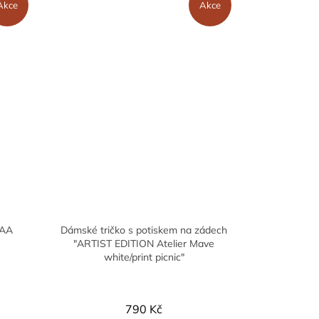
Akce
Akce
LAA
Dámské tričko s potiskem na zádech
"ARTIST EDITION Atelier Mave
white/print picnic"
790 Kč