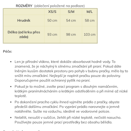
ROZMĚRY
(oblečení položené na podlaze)
XS/S
S/M
M/L
Hrudník
50 cm
54 cm
58 cm
Délka (od krku přes
93 cm
98 cm
103 cm
záda)
Péče:
Len je přírodní vlákno, které dokáže absorbovat hodně vody. To
znamená, že je náchylný k silnému zmačkání při praní. Pokud dáte
lněným kusům dostatek prostoru pro pohyb v bubnu pračky, mělo by to
snížit míru zmačkání. Nejlepší je naplnit pračku pouze do poloviny.
Doporučujeme použíit ochranný pytlík na praní.
Pokud je to možné, zvolte prací program s dlouhým namáčením,
krátkým praním/mácháním a krátkým odstředěním a při mírné až nízké
teplotě.
Po dokončení pracího cyklu ihned vyjměte prádlo z pračky, abyste
předešli dalšímu zmačkání. Po vyprání prádlo narovnejte a jemně
natáhněte. Sušte na vzduchu, ideálně ve vodorovné poloze.
Nebělit, nesušit v sušičce, žehlit při nízké teplotě, nečistit nasucho.
P
oužívejte pouze jemné prací prostředky bez obsahu bělidla.