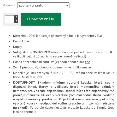
cena:
Varianta
PŘIDAT DO KOŠÍKU
Materiál:
100% len (l
en je pěstovaný a látka je vyrobená v EU)
Bez rukávů
Kapsy
Volný střih - OVERSIZED
(doporučujeme pečlivě prostudovat tabulku
velikostí, běžně zákaznicím sedne i menší velikost)
Pásek není součástí šatů, lze jej doobjednat extra
zde
Země původu:
Vyrobeno v rodinné firmě na Slovensku
Modelka je 184 cm vysoká (92 - 73 - 93), má na sobě velikost M/L a
barvu Misted Yellow.
DOSTUPNOST: Skladem míváme vybrané kousky, které jsou k
dispozici ihned. Barvy a velikosti, které momentálně skladem
nemáme, pro vás rádi objednáme. Dodací lhůta této objednávky "na
přání" je různá dle situace v šicí dílně (aktuální dodací lhůtu uvádíme
u výběru varianty produktu). Objednávka není závazná, pokud by
vybraný kousek neodpovídal vašim představám, tak nám zůstane
na skladě.
To se ale často nestává, protože kousky od Simply Grey
jsou nádherné :)