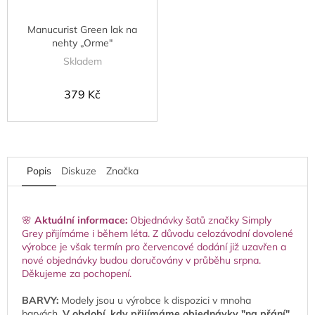
Manucurist Green lak na
nehty „Orme"
Skladem
379 Kč
Popis
Diskuze
Značka
🌸
Aktuální informace:
Objednávky šatů značky Simply
Grey přijímáme i během léta. Z důvodu celozávodní dovolené
výrobce je však termín pro červencové dodání již uzavřen a
nové objednávky budou doručovány v průběhu srpna.
Děkujeme za pochopení.
BARVY:
Modely jsou u výrobce k dispozici v mnoha
barvách.
V období, kdy přijímáme objednávky "na přání",